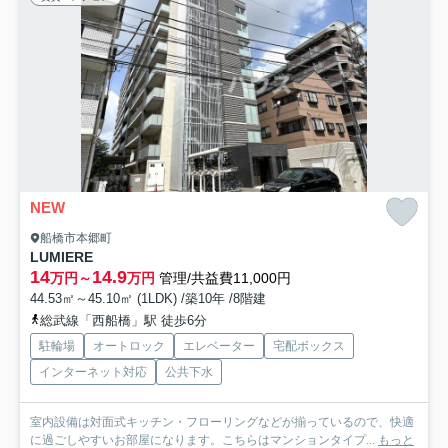
NEW
船橋市本郷町
LUMIERE
14
14.9
万円～
万円
管理/共益費11,000円
44.53㎡～45.10㎡ (1LDK) /築10年 /8階建
総武線「西船橋」駅 徒歩6分
駐輪場
オートロック
エレベーター
宅配ボックス
インターネット対応
公共下水
室内設備は対面式キッチン・フローリングなどが揃っているので、快適
に過ごしやすいお部屋になります。こちらはマンションタイプ...
もっと