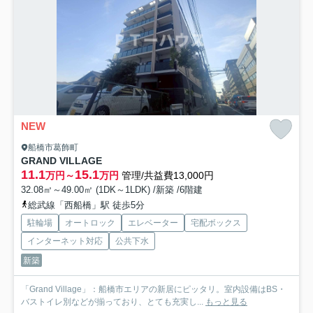
NEW
船橋市葛飾町
GRAND VILLAGE
11.1
15.1
万円～
万円
管理/共益費13,000円
32.08㎡～49.00㎡ (1DK～1LDK) /新築 /6階建
総武線「西船橋」駅 徒歩5分
駐輪場
オートロック
エレベーター
宅配ボックス
インターネット対応
公共下水
新築
「Grand Village」：船橋市エリアの新居にピッタリ。室内設備はBS・
バストイレ別などが揃っており、とても充実し...
もっと見る