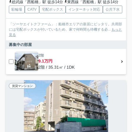
総武線「西船橋」駅 徒歩14分
東西線「西船橋」駅 徒歩14分
駐輪場
CATV
宅配ボックス
インターネット対応
公共下水
「ソーヤエイトクファーム」：船橋市エリアの新居にピッタリ。共用部
には宅配ボックスが付いているため、家で何時間も待機する必...
もっと
見る
募集中の部屋
2階
9.1万円
2階 / 35.31㎡ / 1DK
賃貸マンション