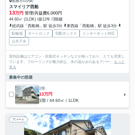
船橋市印内町
スマイリア西船
13
万円
管理/共益費6,000円
44.60㎡ (1LDK) /築12年 /3階建
総武線「西船橋」駅 徒歩3分
東西線「西船橋」駅 徒歩3分
京葉線
駐輪場
オートロック
宅配ボックス
インターネット対応
公共下水
室内設備はエアコン・対面式キッチンなどが揃っており、とても充実し
ています。フローリングが魅力的な、木の温かみのあるアパー...
もっと
見る
募集中の部屋
1階
13万円
1階 / 44.60㎡ / 1LDK
アパート