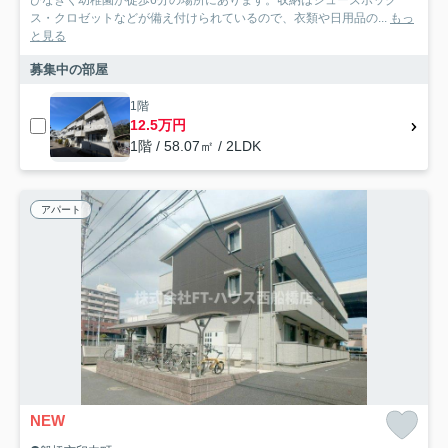
ス・クロゼットなどが備え付けられているので、衣類や日用品の...
もっ
と見る
募集中の部屋
1階
12.5万円
1階 / 58.07㎡ / 2LDK
アパート
NEW