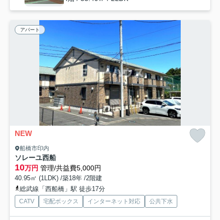
アパート
NEW
船橋市印内
ソレーユ西船
10
万円
管理/共益費5,000円
40.95㎡ (1LDK) /築18年 /2階建
総武線「西船橋」駅 徒歩17分
CATV
宅配ボックス
インターネット対応
公共下水