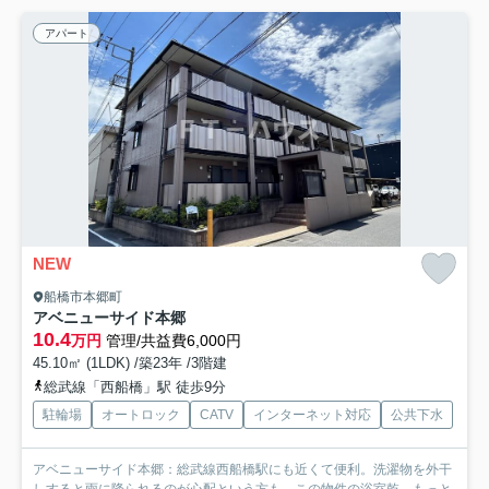
アパート
NEW
船橋市本郷町
アベニューサイド本郷
10.4
万円
管理/共益費6,000円
45.10㎡ (1LDK) /築23年 /3階建
総武線「西船橋」駅 徒歩9分
駐輪場
オートロック
CATV
インターネット対応
公共下水
アベニューサイド本郷：総武線西船橋駅にも近くて便利。洗濯物を外干