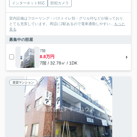
インターネット対応
防犯カメラ
室内設備はフローリング・バストイレ別・グリル付などが揃っており、
とても充実しています。周辺に2駅あるので電車通勤しやすい...
もっと
見る
募集中の部屋
7階
8.8万円
7階 / 32.78㎡ / 1DK
賃貸マンション