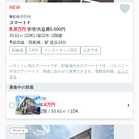
NEW
船橋市印内
スマートＦ
8.8
万円
管理/共益費5,000円
33.61㎡ (1DK) /築22年 /2階建
総武線「西船橋」駅 徒歩14分
駐輪場
CATV
インターネット対応
公共下水
バストイレ別のアパートです。駐輪場付きのアパートです。バルコニー
付きのアパートで、用途に合わせて使用できます。電動室内物...
もっと
見る
募集中の部屋
2階
8.8万円
2階 / 33.61㎡ / 1DK
アパート