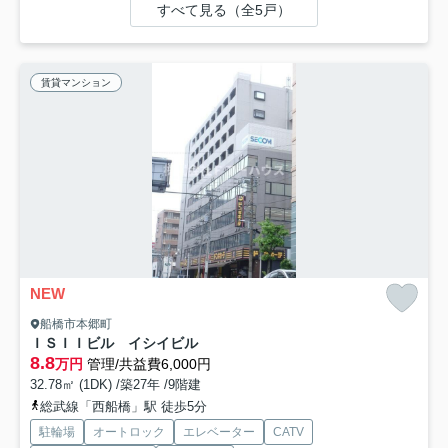
すべて見る（全5戸）
賃貸マンション
NEW
船橋市本郷町
ＩＳＩＩビル イシイビル
8.8
万円
管理/共益費6,000円
32.78㎡ (1DK) /築27年 /9階建
総武線「西船橋」駅 徒歩5分
駐輪場
オートロック
エレベーター
CATV