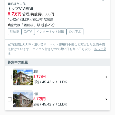
船橋市古作
トップⅤⅥⅦⅧ
8.7
万円
管理/共益費6,500円
45.42㎡ (1LDK) /築18年 /2階建
総武線「西船橋」駅 徒歩25分
駐輪場
CATV
インターネット対応
公共下水
室内設備はCATV・追い焚き・ネット使用料不要など充実した設備を備
え付けています。エアコン付きなので暑い日も寒い日も安心...
もっと見
る
募集中の部屋
2階
8.7万円
2階 / 45.42㎡ / 1LDK
2階
8.7万円
2階 / 45.42㎡ / 1LDK