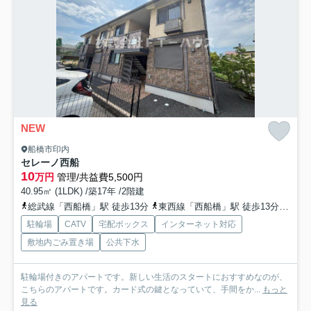
NEW
船橋市印内
セレーノ西船
10
万円
管理/共益費5,500円
40.95㎡ (1LDK) /築17年 /2階建
総武線「西船橋」駅 徒歩13分
東西線「西船橋」駅 徒歩13分
武蔵
駐輪場
CATV
宅配ボックス
インターネット対応
敷地内ごみ置き場
公共下水
駐輪場付きのアパートです。新しい生活のスタートにおすすめなのが、
こちらのアパートです。カード式の鍵となっていて、手間をか...
もっと
見る