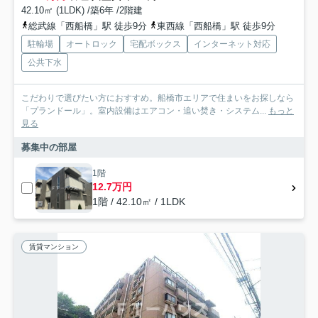
42.10㎡ (1LDK) /築6年 /2階建
総武線「西船橋」駅 徒歩9分
東西線「西船橋」駅 徒歩9分
駐輪場
オートロック
宅配ボックス
インターネット対応
公共下水
こだわりで選びたい方におすすめ。船橋市エリアで住まいをお探しなら
「プランドール」。室内設備はエアコン・追い焚き・システム...
もっと
見る
募集中の部屋
1階
12.7万円
1階 / 42.10㎡ / 1LDK
賃貸マンション