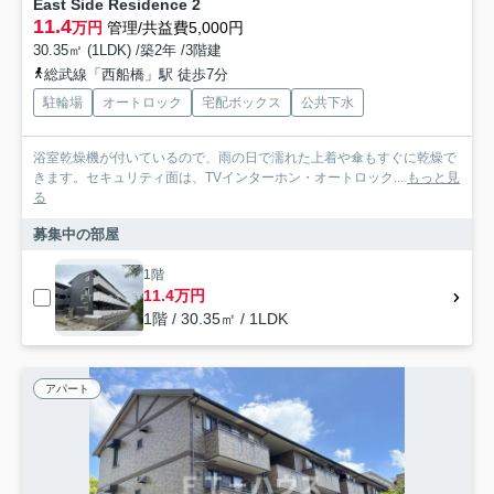
East Side Residence 2
11.4
万円
管理/共益費5,000円
30.35㎡ (1LDK) /築2年 /3階建
総武線「西船橋」駅 徒歩7分
駐輪場
オートロック
宅配ボックス
公共下水
浴室乾燥機が付いているので、雨の日で濡れた上着や傘もすぐに乾燥で
きます。セキュリティ面は、TVインターホン・オートロック...
もっと見
る
募集中の部屋
1階
11.4万円
1階 / 30.35㎡ / 1LDK
アパート