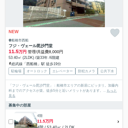
NEW
船橋市西船
フジ・ヴェール毘沙門堂
11.5
万円
管理/共益費8,000円
53.40㎡ (2LDK) /築33年 /6階建
総武線「西船橋」駅 徒歩19分
駐輪場
オートロック
エレベーター
防犯カメラ
公共下水
「フジ・ヴェール毘沙門堂」：船橋市エリアの新居にピッタリ。加藤内
科までのアクセスが楽。徒歩5分と近いメリットがあります。...
もっと
見る
募集中の部屋
4階
11.5万円
4階 / 53.40㎡ / 2LDK