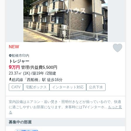
NEW
船橋市印内
トレジャー
9
万円
管理/共益費5,500円
23.37㎡ (1K) /築19年 /2階建
総武線「西船橋」駅 徒歩16分
CATV
宅配ボックス
インターネット対応
公共下水
室内設備はエアコン・追い焚き・照明付きなどが揃っているので、快適
に過ごしやすいお部屋になります。来客時にはTVインターホ...
もっと見
る
募集中の部屋