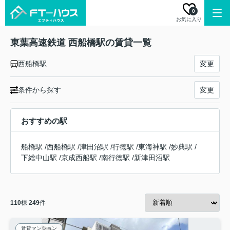
0
お気に入り
東葉高速鉄道 西船橋駅の賃貸一覧
西船橋駅
変更
条件から探す
変更
おすすめの駅
船橋駅
/
西船橋駅
/
津田沼駅
/
行徳駅
/
東海神駅
/
妙典駅
/
下総中山駅
/
京成西船駅
/
南行徳駅
/
新津田沼駅
110
棟
249
件
賃貸マンション