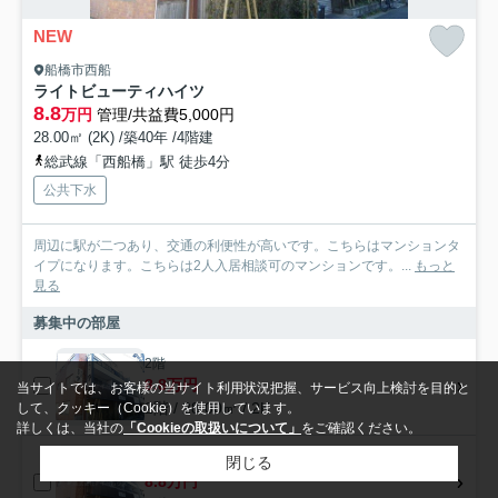
NEW
船橋市西船
ライトビューティハイツ
8.8
万円
管理/共益費5,000円
28.00㎡ (2K) /築40年 /4階建
総武線「西船橋」駅 徒歩4分
公共下水
周辺に駅が二つあり、交通の利便性が高いです。こちらはマンションタ
イプになります。こちらは2人入居相談可のマンションです。...
もっと
見る
募集中の部屋
2階
8.8万円
当サイトでは、お客様の当サイト利用状況把握、サービス向上検討を目的と
2階 / 28.00㎡ / 2K
して、クッキー（Cookie）を使用しています。
詳しくは、当社の
「Cookieの取扱いについて」
をご確認ください。
2階
閉じる
8.8万円