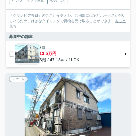
インターネット対応
公共下水
「グランピア春日」のここがイチオシ。共用部には宅配ボックスが付い
ているため、好きなタイミングで荷物を受け取ることができま...
もっと
見る
募集中の部屋
3階
13.5万円
3階 / 47.13㎡ / 1LDK
アパート