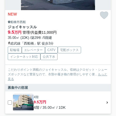
NEW
船橋市西船
ジョイキャッスル
9.5
万円
管理/共益費11,000円
35.00㎡ (1DK) /築29年 /5階建
総武線「西船橋」駅 徒歩3分
駐輪場
エレベーター
CATV
宅配ボックス
インターネット対応
公共下水
こだわりポイント満載のジョイキャッスル。収納はクロゼット・シュー
ズボックスなど豊富なので、衣類や履き物の整理がしやすく便...
もっと
見る
募集中の部屋
4階
9.5万円
4階 / 35.00㎡ / 1DK