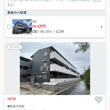
しすると雨に降られるのが心配という方も、この物件の浴室乾...
もっと
見る
募集中の部屋
2階
10.4万円
2階 / 45.10㎡ / 1LDK
アパート
NEW
船橋市西船