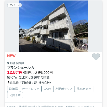
アパート
NEW
船橋市海神
ブランシュール A
12.5
万円
管理/共益費6,000円
58.07㎡ (2LDK) /築16年 /3階建
総武線「西船橋」駅 徒歩28分
駐輪場
オートロック
CATV
宅配ボックス
防犯カメラ
公共下水
ひなぎく幼稚園が徒歩6分の場所にあります。収納はシューズボック