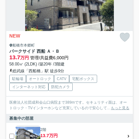
NEW
船橋市本郷町
パークサイド 西船 Ａ・Ｂ
13.7
万円
管理/共益費6,000円
58.00㎡ (2LDK) /築20年 /3階建
総武線「西船橋」駅 徒歩9分
駐輪場
オートロック
CATV
宅配ボックス
インターネット対応
防犯カメラ
医療法人社団成和会山口病院まで389mです。セキュリティ面は、オー
トロック・TVインターホンなど充実しているので安心して...
もっと見る
募集中の部屋
2階
13.7万円