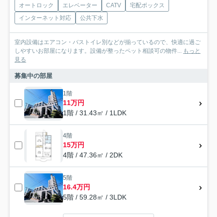
オートロック
エレベーター
CATV
宅配ボックス
インターネット対応
公共下水
室内設備はエアコン・バストイレ別などが揃っているので、快適に過ご
しやすいお部屋になります。設備が整ったペット相談可の物件...
もっと
見る
募集中の部屋
1階
11万円
1階 / 31.43㎡ / 1LDK
4階
15万円
4階 / 47.36㎡ / 2DK
5階
16.4万円
5階 / 59.28㎡ / 3LDK