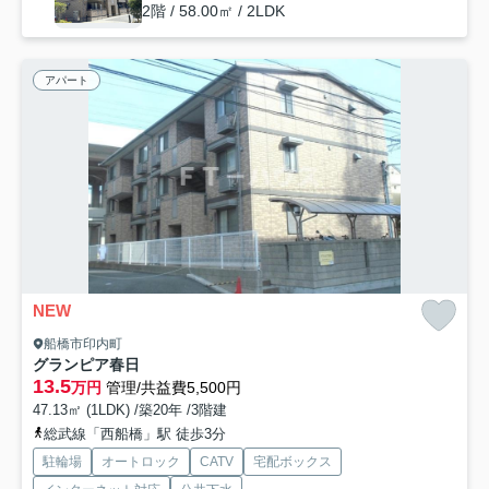
2階 / 58.00㎡ / 2LDK
アパート
NEW
船橋市印内町
グランピア春日
13.5
万円
管理/共益費5,500円
47.13㎡ (1LDK) /築20年 /3階建
総武線「西船橋」駅 徒歩3分
駐輪場
オートロック
CATV
宅配ボックス