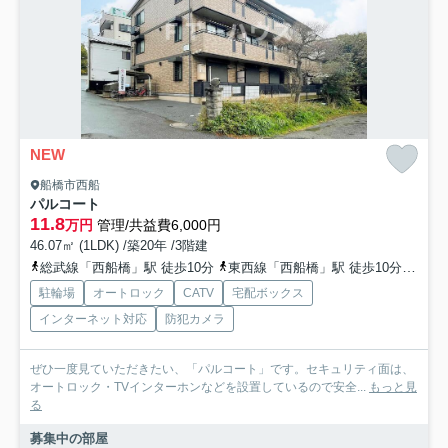
NEW
船橋市西船
パルコート
11.8
万円
管理/共益費6,000円
46.07㎡ (1LDK) /築20年 /3階建
総武線「西船橋」駅 徒歩10分
東西線「西船橋」駅 徒歩10分
武蔵
駐輪場
オートロック
CATV
宅配ボックス
インターネット対応
防犯カメラ
ぜひ一度見ていただきたい、「パルコート」です。セキュリティ面は、
オートロック・TVインターホンなどを設置しているので安全...
もっと見
る
募集中の部屋