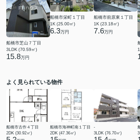
船橋市前原東１丁目
船橋市栄町１丁目
1K (23.18㎡)
1K (25.00㎡)
7.6
6.3
万円
万円
船橋市芝山７丁目
3LDK (70.59㎡)
1
15.8
万円
よく見られている物件
船橋市古作４丁目
船橋市海神町南１丁目
-
2DK (30.92㎡)
2DK (47.36㎡)
3LDK (76.70㎡)
3
5.2
15
15.4