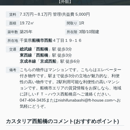
【外観】
7.3万円～8.1万円 管理/共益費 5,000円
賃料
19.72㎡
1R
面積
間取り
築25年
3階/10階建
築年数
所在階
千葉県
船橋市
西船
４丁目１９-１６
所在地
総武線
「
西船橋
」駅 徒歩3分
交通
東西線
「
西船橋
」駅 徒歩3分
京成本線
「
京成西船
」駅 徒歩6分
こちらの物件はマンションです。こちらはエレベーター
備考
付き物件です。駅まで徒歩3分の立地が魅力的な、利便
性の高い物件です。2駅利用可能な利便性の高いマンシ
ョンです。船橋市エリアの賃貸情報をお探しなら、地域
に詳しいＦＴ－ハウス西船橋店へご連絡ください。
047-404-3435またはnishifunabashi@ft-house.comへお
気軽にどうぞ。
カスタリア西船橋のコメント(おすすめポイント)