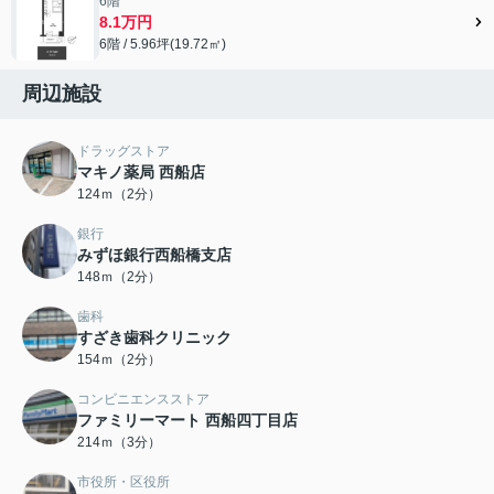
6階
8.1万円
6階 / 5.96坪(19.72㎡)
周辺施設
ドラッグストア
マキノ薬局 西船店
124ｍ（2分）
銀行
みずほ銀行西船橋支店
148ｍ（2分）
歯科
すざき歯科クリニック
154ｍ（2分）
コンビニエンスストア
ファミリーマート 西船四丁目店
214ｍ（3分）
市役所・区役所