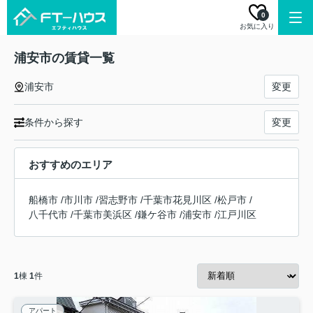
0
お気に入り
浦安市の賃貸一覧
浦安市
変更
条件から探す
変更
おすすめのエリア
船橋市
/
市川市
/
習志野市
/
千葉市花見川区
/
松戸市
/
八千代市
/
千葉市美浜区
/
鎌ケ谷市
/
浦安市
/
江戸川区
1
棟
1
件
アパート