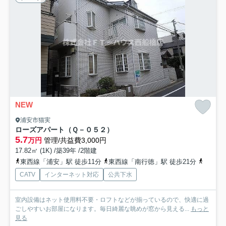
NEW
浦安市猫実
ローズアパート（Ｑ－０５２）
5.7
万円
管理/共益費3,000円
17.82㎡ (1K) /築39年 /2階建
東西線「浦安」駅 徒歩11分
東西線「南行徳」駅 徒歩21分
京葉線
CATV
インターネット対応
公共下水
室内設備はネット使用料不要・ロフトなどが揃っているので、快適に過
ごしやすいお部屋になります。毎日綺麗な眺めが窓から見える...
もっと
見る