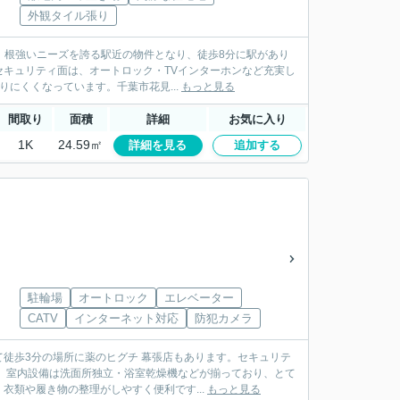
外観タイル張り
か。根強いニーズを誇る駅近の物件となり、徒歩8分に駅があり
キュリティ面は、オートロック・TVインターホンなど充実し
にくくなっています。千葉市花見...
もっと見る
間取り
面積
詳細
お気に入り
1K
24.59㎡
詳細を見る
追加する
駐輪場
オートロック
エレベーター
CATV
インターネット対応
防犯カメラ
徒歩3分の場所に薬のヒグチ 幕張店もあります。セキュリテ
。室内設備は洗面所独立・浴室乾燥機などが揃っており、とて
類や履き物の整理がしやすく便利です...
もっと見る