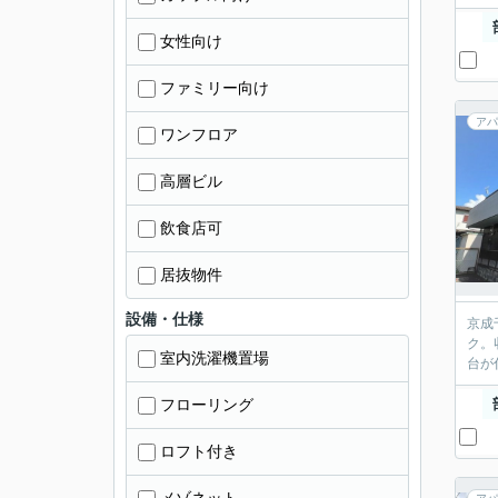
女性向け
ファミリー向け
アパ
ワンフロア
高層ビル
飲食店可
居抜物件
設備・仕様
京成
ク。
室内洗濯機置場
台が
フローリング
ロフト付き