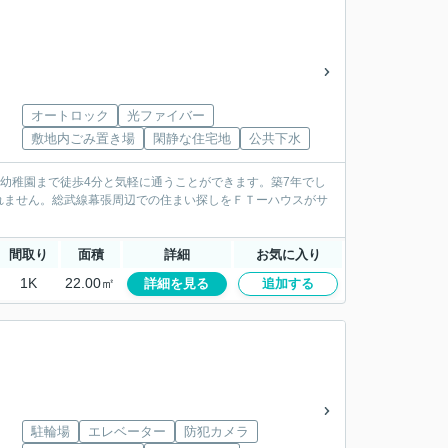
オートロック
光ファイバー
敷地内ごみ置き場
閑静な住宅地
公共下水
れ幼稚園まで徒歩4分と気軽に通うことができます。築7年でし
れません。総武線幕張周辺での住まい探しをＦＴーハウスがサ
間取り
面積
詳細
お気に入り
1K
22.00㎡
詳細を見る
追加する
駐輪場
エレベーター
防犯カメラ