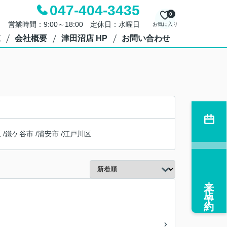
047-404-3435
0
営業時間：9:00～18:00 定休日：水曜日
お気に入り
覧
会社概要
津田沼店 HP
お問い合わせ
区
/
鎌ケ谷市
/
浦安市
/
江戸川区
来店予約