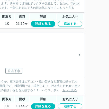
します。共用部には宅配ボックスを設置しているため、急なお
です。一階にあるので人の目は気になって...
もっと見る
間取り
面積
詳細
お気に入り
1K
21.10㎡
詳細を見る
追加する
公共下水
ょうか。室内設備はエアコン・追い焚きなど豊富に揃ってお
物件です。2駅利用できる場所にあり、行き先に合わせて使い
の住まい探しを応援するＦＴーハウス。多く...
もっと見る
間取り
面積
詳細
お気に入り
1K
19.44㎡
詳細を見る
追加する