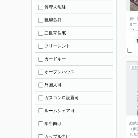
管理人常駐
新生
眺望良好
ます
てい
二世帯住宅
フリーレント
カードキー
賃貸
オープンハウス
外国人可
ガスコンロ設置可
ルームシェア可
学生向け
総武
ィ面
も充
カップル向け