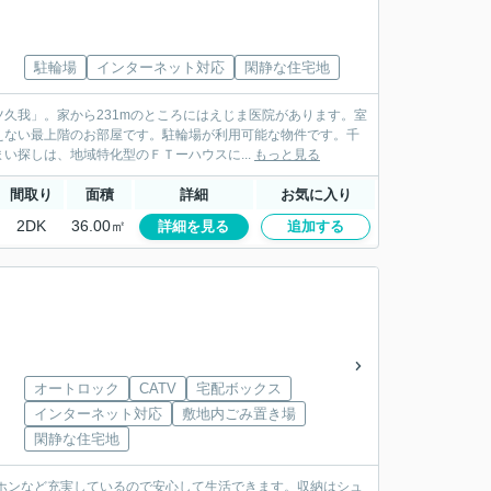
駐輪場
インターネット対応
閑静な住宅地
久我」。家から231mのところにはえじま医院があります。室
えない最上階のお部屋です。駐輪場が利用可能な物件です。千
探しは、地域特化型のＦＴーハウスに...
もっと見る
間取り
面積
詳細
お気に入り
2DK
36.00㎡
詳細を見る
追加する
オートロック
CATV
宅配ボックス
インターネット対応
敷地内ごみ置き場
閑静な住宅地
ホンなど充実しているので安心して生活できます。収納はシュ