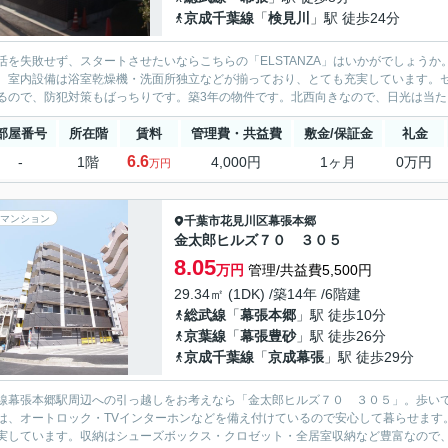
京成千葉線
「
検見川
」駅 徒歩24分
活を失敗せず、スタートさせたいならこちらの「ELSTANZA」はいかがでしょう
。室内設備は浴室乾燥機・洗面所独立などが揃っており、とても充実しています。セ
るので、防犯対策もばっちりです。築3年の物件です。北西向きなので、日光は当たり
部屋番号
所在階
賃料
管理費・共益費
敷金/保証金
礼金
6.6
-
1階
4,000円
1ヶ月
0万円
万円
マンション
千葉市花見川区
幕張本郷
金太郎ヒルズ７０ ３０５
8.05
万円
管理/共益費5,500円
29.34㎡ (1DK) /築14年 /6階建
総武線
「
幕張本郷
」駅 徒歩10分
京葉線
「
幕張豊砂
」駅 徒歩26分
京成千葉線
「
京成幕張
」駅 徒歩29分
線幕張本郷駅周辺への引っ越しをお考えなら「金太郎ヒルズ７０ ３０５」。歩いて
は、オートロック・TVインターホンなどを備え付けているので安心して暮らせます
実しています。収納はシューズボックス・クロゼット・全居室収納など豊富なので、衣