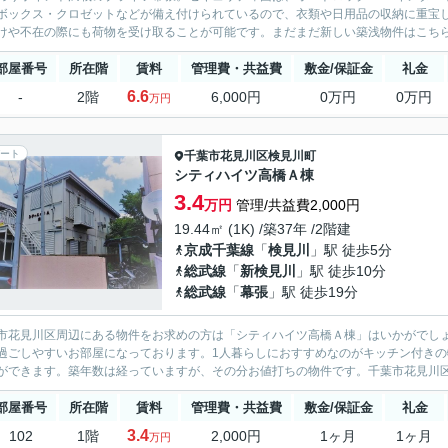
ボックス・クロゼットなどが備え付けられているので、衣類や日用品の収納に重宝
けや不在の際にも荷物を受け取ることが可能です。まだまだ新しい築浅物件はこちら
部屋番号
所在階
賃料
管理費・共益費
敷金/保証金
礼金
6.6
-
2階
6,000円
0万円
0万円
万円
ート
千葉市花見川区
検見川町
シティハイツ高橋Ａ棟
3.4
万円
管理/共益費2,000円
19.44㎡ (1K) /築37年 /2階建
京成千葉線
「
検見川
」駅 徒歩5分
総武線
「
新検見川
」駅 徒歩10分
総武線
「
幕張
」駅 徒歩19分
市花見川区周辺にある物件をお求めの方は「シティハイツ高橋Ａ棟」はいかがでし
過ごしやすいお部屋になっております。1人暮らしにおすすめなのがキッチン付きの
ができます。築年数は経っていますが、その分お値打ちの物件です。千葉市花見川区
部屋番号
所在階
賃料
管理費・共益費
敷金/保証金
礼金
3.4
102
1階
2,000円
1ヶ月
1ヶ月
万円