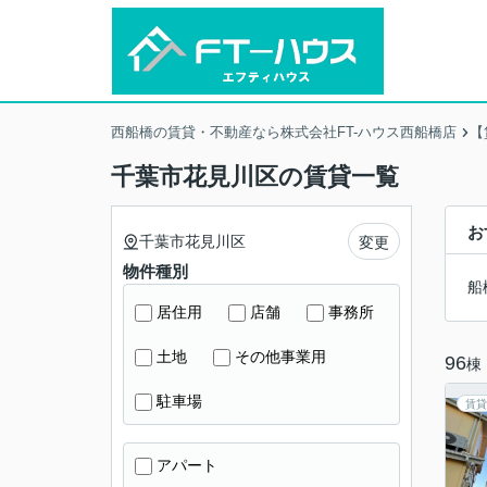
西船橋の賃貸・不動産なら株式会社FT-ハウス西船橋店
【
千葉市花見川区の賃貸一覧
お
千葉市花見川区
変更
物件種別
船
居住用
店舗
事務所
土地
その他事業用
96
棟
駐車場
賃貸
アパート