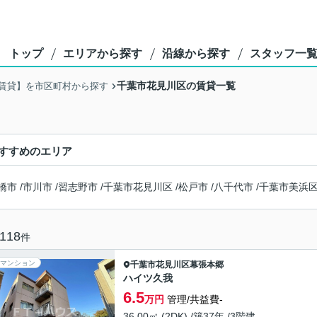
トップ
エリアから探す
沿線から探す
スタッフ一
千葉市花見川区の賃貸一覧
賃貸】を市区町村から探す
すすめのエリア
橋市
/
市川市
/
習志野市
/
千葉市花見川区
/
松戸市
/
八千代市
/
千葉市美浜
118
件
マンション
千葉市花見川区
幕張本郷
ハイツ久我
6.5
万円
管理/共益費-
36.00㎡ (2DK) /築37年 /3階建