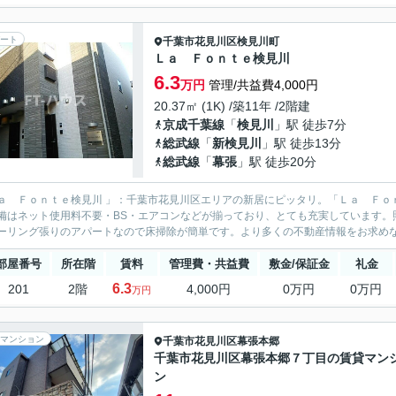
ート
千葉市花見川区
検見川町
Ｌａ Ｆｏｎｔｅ検見川
6.3
万円
管理/共益費4,000円
20.37㎡ (1K) /築11年 /2階建
京成千葉線
「
検見川
」駅 徒歩7分
総武線
「
新検見川
」駅 徒歩13分
総武線
「
幕張
」駅 徒歩20分
ａ Ｆｏｎｔｅ検見川 」：千葉市花見川区エリアの新居にピッタリ。「Ｌａ Ｆｏ
備はネット使用料不要・BS・エアコンなどが揃っており、とても充実しています。
ーリング張りのアパートなので床掃除が簡単です。より多くの不動産情報をお求めなら
部屋番号
所在階
賃料
管理費・共益費
敷金/保証金
礼金
6.3
201
2階
4,000円
0万円
0万円
万円
マンション
千葉市花見川区
幕張本郷
千葉市花見川区幕張本郷７丁目の賃貸マン
ン