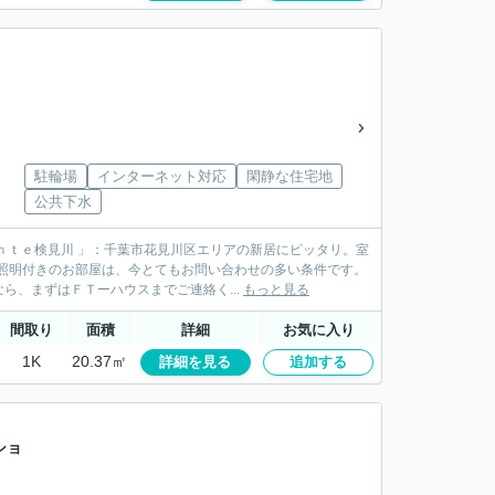
駐輪場
インターネット対応
閑静な住宅地
公共下水
ｎｔｅ検見川 」：千葉市花見川区エリアの新居にピッタリ。室
照明付きのお部屋は、今とてもお問い合わせの多い条件です。
、まずはＦＴーハウスまでご連絡く...
もっと見る
間取り
面積
詳細
お気に入り
1K
20.37㎡
詳細を見る
追加する
ショ