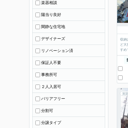
楽器相談
陽当り良好
閑静な住宅地
デザイナーズ
収納
ど大
すめ
リノベーション済
保証人不要
事務所可
２人入居可
賃貸
バリアフリー
分割可
分譲タイプ