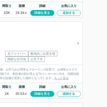
間取り
面積
詳細
お気に入り
1DK
29.34㎡
詳細を見る
追加する
光ファイバー
敷地内ごみ置き場
閑静な住宅地
公共下水
情報。お手入れが簡単なフローリング設置で、お掃除もラクラ
能です。来訪者の顔が見えるTVインターホン付き。洗面化粧
の設備が充実した物件となっています...
もっと見る
間取り
面積
詳細
お気に入り
1K
20.53㎡
詳細を見る
追加する