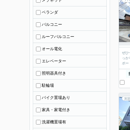
メゾネット
アパ
ベランダ
バルコニー
ルーフバルコニー
オール電化
ぜひ
っか
エレベーター
ポー
照明器具付き
駐輪場
バイク置場あり
賃貸
家具・家電付き
洗濯機置場有