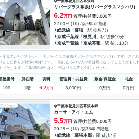
ート
千葉市花見川区
幕張町
リバーグラス幕張(リバーグラスマクハリ)
6.2
万円
管理/共益費3,000円
22.00㎡ (1K) /築7年 /2階建
総武線
「
幕張
」駅 徒歩7分
京成千葉線
「
検見川
」駅 徒歩10分
京成千葉線
「
京成幕張
」駅 徒歩13分
一度見ていただきたい、「リバーグラス幕張(リバーグラスマクハリ)」です。さざ
りとした作りが特徴の物件です。一階にあるので人の目は気になってしまうかもし
トいたします。ご希望の条件など、何なりとお申し付けください。
部屋番号
所在階
賃料
管理費・共益費
敷金/保証金
礼金
6.2
106
1階
3,000円
0万円
0万円
万円
マンション
千葉市花見川区
幕張本郷
カーサ・アイ・エム
5.5
万円
管理/共益費5,000円
20.28㎡ (1K) /築33年 /5階建
総武線
「
幕張本郷
」駅 徒歩4分