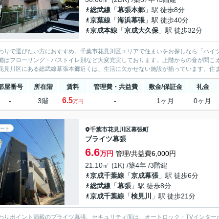
総武線
「
幕張本郷
」駅 徒歩8分
京葉線
「
海浜幕張
」駅 徒歩40分
京成本線
「
京成大久保
」駅 徒歩32分
わりで選びたい方におすすめ。千葉市花見川区エリアで住まいをお探しなら「ハイツ
備はフローリング・バストイレ別など大変充実しております。上階からの音が聞こ
花見川区にある総武線幕張本郷近くは、生活に欠かせない施設が揃っています。住まい
部屋番号
所在階
賃料
管理費・共益費
敷金/保証金
礼金
6.5
-
3階
-
1ヶ月
0ヶ月
万円
ート
千葉市花見川区
幕張町
ブライツ幕張
6.6
万円
管理/共益費6,000円
21.10㎡ (1K) /築4年 /3階建
京成千葉線
「
京成幕張
」駅 徒歩6分
総武線
「
幕張
」駅 徒歩8分
京成千葉線
「
検見川
」駅 徒歩21分
わりポイント満載のブライツ幕張。セキュリティ面は、オートロック・TVインター