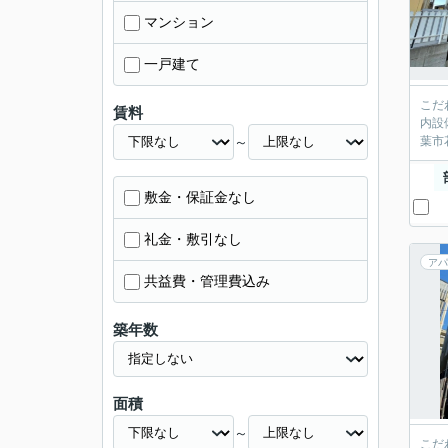
マンション
一戸建て
こだ
賃料
内設
～
葉市
敷金・保証金なし
礼金・敷引なし
アパ
共益費・管理費込み
築年数
面積
～
こだ