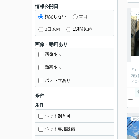
情報公開日
アパ
指定しない
本日
3日以内
1週間以内
画像・動画あり
画像あり
動画あり
「Ｌ
内設
パノラマあり
フロ
条件
条件
ペット飼育可
賃貸
ペット専用設備