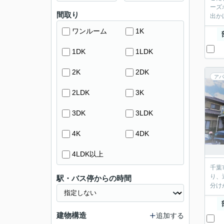
ーズ
間取り
出か
ワンルーム
1K
1DK
1LDK
2K
2DK
アパ
2LDK
3K
3DK
3LDK
4K
4DK
4LDK以上
千葉
り、
駅・バス停からの時間
分け
建物構造
追加する