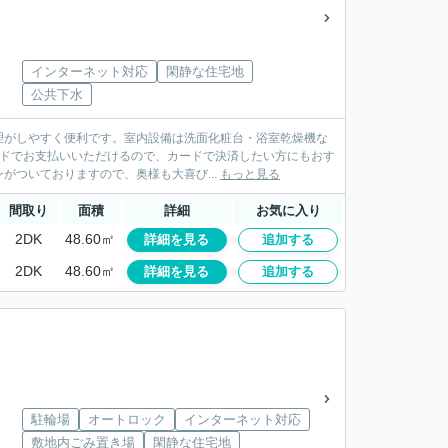
インターネット対応
閑静な住宅地
公共下水
理がしやすく便利です。室内設備は洗面化粧台・浴室乾燥機な
ードでお支払いいただけるので、カードで決済したい方にもおす
がついておりますので、奥様も大喜び...
もっと見る
間取り
面積
詳細
お気に入り
2DK
48.60㎡
詳細を見る
追加する
2DK
48.60㎡
詳細を見る
追加する
駐輪場
オートロック
インターネット対応
敷地内ごみ置き場
閑静な住宅地