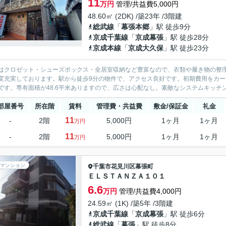
11
万円
管理/共益費5,000円
48.60㎡ (2DK) /築23年 /3階建
総武線
「
幕張本郷
」駅 徒歩9分
京成千葉線
「
京成幕張
」駅 徒歩28分
京成本線
「
京成大久保
」駅 徒歩23分
はクロゼット・シューズボックス・全居室収納など豊富なので、衣類や履き物の整
変充実しております。駅から徒歩9分の物件で、アクセス良好です。初期費用をカ
です。専有面積が48.6平米ありますので、広さは心配なし。素敵なシステムキッチン
部屋番号
所在階
賃料
管理費・共益費
敷金/保証金
礼金
11
-
2階
5,000円
1ヶ月
1ヶ月
万円
11
-
2階
5,000円
1ヶ月
1ヶ月
万円
マンション
千葉市花見川区
幕張町
ＥＬＳＴＡＮＺＡ１０１
6.6
万円
管理/共益費4,000円
24.59㎡ (1K) /築5年 /3階建
京成千葉線
「
京成幕張
」駅 徒歩6分
総武線
「
幕張
」駅 徒歩8分