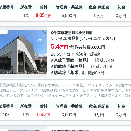
部屋番号
所在階
賃料
管理費・共益費
敷金/保証金
礼金
8.05
-
3階
5,500円
1ヶ月
0万円
万円
ート
千葉市花見川区
検見川町
ソレイユ検見川(ソレイユケミガワ)
5.4
万円
管理/共益費3,000円
20.53㎡ (1K) /築8年 /2階建
京成千葉線
「
検見川
」駅 徒歩4分
総武線
「
新検見川
」駅 徒歩12分
総武線
「
幕張
」駅 徒歩15分
千葉線検見川駅近くの新居におすすめ、ソレイユ検見川(ソレイユケミガワ)の物件
収納はシューズボックス・玄関収納など豊富なので、広々と空間を利用することも可
付いているので、歯ブラシやドライヤーなどをまとめてスッキリ収納できます。築8年
部屋番号
所在階
賃料
管理費・共益費
敷金/保証金
礼金
5.4
106
1階
3,000円
0万円
0万円
万円