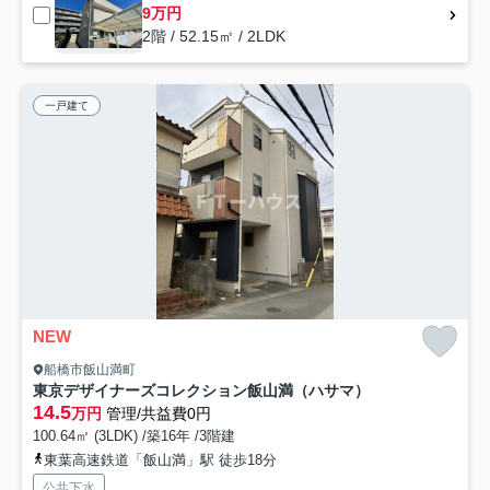
9万円
2階 / 52.15㎡ / 2LDK
一戸建て
NEW
船橋市飯山満町
東京デザイナーズコレクション飯山満（ハサマ）
14.5
万円
管理/共益費0円
100.64㎡ (3LDK) /築16年 /3階建
東葉高速鉄道「飯山満」駅 徒歩18分
公共下水