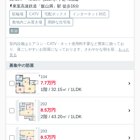
東葉高速鉄道「飯山満」駅 徒歩16分
駐輪場
CATV
宅配ボックス
インターネット対応
敷地内ごみ置き場
閑静な住宅地
新築
室内設備はエアコン・CATV・ネット使用料不要など豊富に揃ってお
り、過ごしやすいお部屋になっております。さわやかな朝を迎...
もっと
見る
募集中の部屋
104
7.7万円
1階 / 32.15㎡ / 1LDK
202
8.5万円
2階 / 43.20㎡ / 1LDK
203
8.5万円