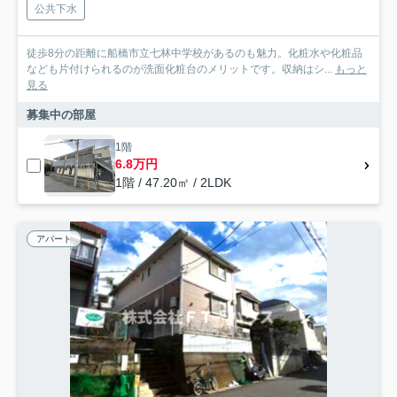
公共下水
徒歩8分の距離に船橋市立七林中学校があるのも魅力。化粧水や化粧品
なども片付けられるのが洗面化粧台のメリットです。収納はシ...
もっと
見る
募集中の部屋
1階
6.8万円
1階 / 47.20㎡ / 2LDK
アパート