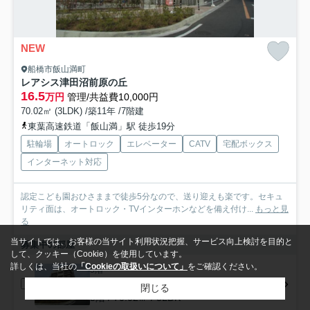
NEW
船橋市飯山満町
レアシス津田沼前原の丘
16.5
万円
管理/共益費10,000円
70.02㎡ (3LDK) /築11年 /7階建
東葉高速鉄道「飯山満」駅 徒歩19分
駐輪場
オートロック
エレベーター
CATV
宅配ボックス
インターネット対応
認定こども園おひさままで徒歩5分なので、送り迎えも楽です。セキュ
リティ面は、オートロック・TVインターホンなどを備え付け...
もっと見
る
当サイトでは、お客様の当サイト利用状況把握、サービス向上検討を目的と
募集中の部屋
して、クッキー（Cookie）を使用しています。
詳しくは、当社の
「Cookieの取扱いについて」
をご確認ください。
5階
16.5万円
閉じる
5階 / 70.02㎡ / 3LDK