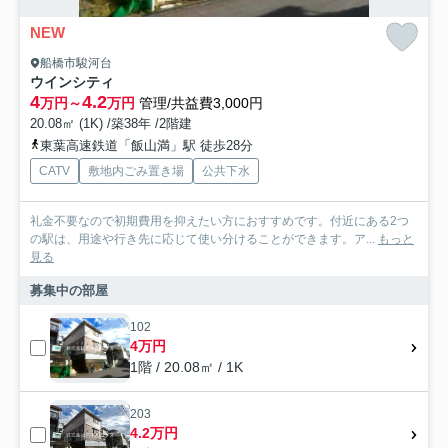
NEW
船橋市駿河台
ウインシティ
4
4.2
万円～
万円
管理/共益費3,000円
20.08㎡ (1K) /築38年 /2階建
東葉高速鉄道「飯山満」駅 徒歩28分
CATV
敷地内ごみ置き場
公共下水
礼金不要なので初期費用を抑えたい方におすすめです。付近にある2つ
の駅は、用途や行き先に応じて使い分けることができます。ア...
もっと
見る
募集中の部屋
102
4万円
1階 / 20.08㎡ / 1K
203
4.2万円