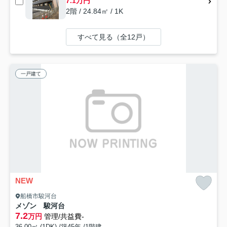
7.1万円
2階 / 24.84㎡ / 1K
すべて見る（全12戸）
一戸建て
NEW
船橋市駿河台
メゾン 駿河台
7.2
万円
管理/共益費-
36.00㎡ (1DK) /築45年 /1階建