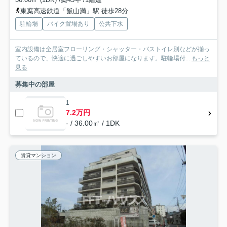
東葉高速鉄道「飯山満」駅 徒歩28分
駐輪場
バイク置場あり
公共下水
室内設備は全居室フローリング・シャッター・バストイレ別などが揃っ
ているので、快適に過ごしやすいお部屋になります。駐輪場付...
もっと
見る
募集中の部屋
1
7.2万円
- / 36.00㎡ / 1DK
賃貸マンション