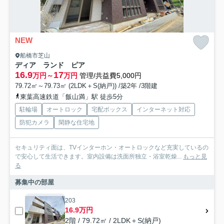
NEW
船橋市芝山
ディア ランド ピア
16.9
17
万円～
万円
管理/共益費5,000円
79.72㎡～79.73㎡ (2LDK＋S(納戸)) /築2年 /3階建
東葉高速鉄道「飯山満」駅 徒歩5分
駐輪場
オートロック
宅配ボックス
インターネット対応
防犯カメラ
閑静な住宅地
セキュリティ面は、TVインターホン・オートロックなど充実しているの
で安心して生活できます。室内設備は洗面所独立・浴室乾燥...
もっと見
る
募集中の部屋
203
16.9万円
2階 / 79.72㎡ / 2LDK＋S(納戸)