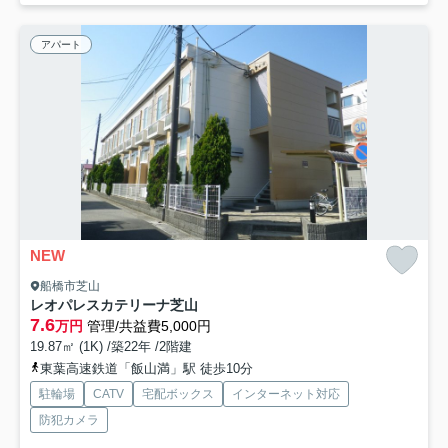
アパート
NEW
船橋市芝山
レオパレスカテリーナ芝山
7.6
万円
管理/共益費5,000円
19.87㎡ (1K) /築22年 /2階建
東葉高速鉄道「飯山満」駅 徒歩10分
駐輪場
CATV
宅配ボックス
インターネット対応
防犯カメラ