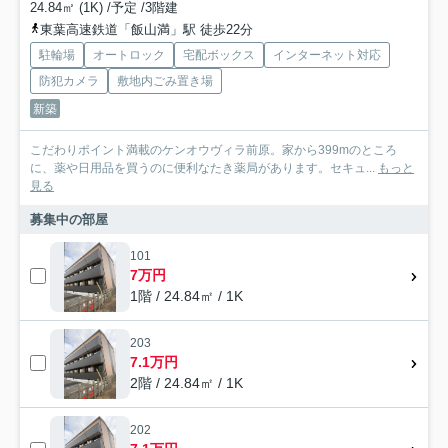
24.84㎡ (1K) /予定 /3階建
東葉高速鉄道「飯山満」駅 徒歩22分
駐輪場
オートロック
宅配ボックス
インターネット対応
防犯カメラ
敷地内ごみ置き場
新築
こだわりポイント満載のケンオウヴィラ前原。家から399mのところ
に、薬や日用品を買うのに便利なたき薬局があります。セキュ...
もっと
見る
募集中の部屋
101
7万円
1階 / 24.84㎡ / 1K
203
7.1万円
2階 / 24.84㎡ / 1K
202