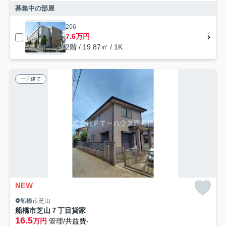
募集中の部屋
206
7.6万円
2階 / 19.87㎡ / 1K
一戸建て
NEW
船橋市芝山
船橋市芝山７丁目貸家
16.5
万円
管理/共益費-