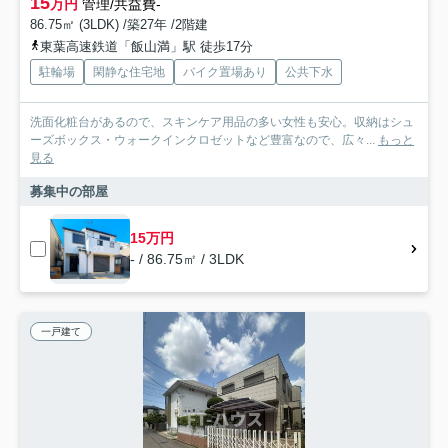
15
万円
管理/共益費-
86.75㎡ (3LDK) /築27年 /2階建
東葉高速鉄道「飯山満」駅 徒歩17分
駐輪場
閑静な住宅地
バイク置場あり
公共下水
洗面化粧台があるので、スキンケア用品の多い女性も安心。収納はシュ
ーズボックス・ウォークインクロゼットなど豊富なので、広々...
もっと
見る
募集中の部屋
15万円
- / 86.75㎡ / 3LDK
一戸建て