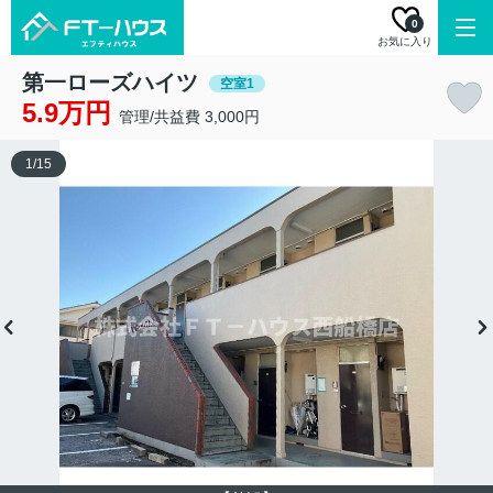
0
お気に入り
第一ローズハイツ
空室1
5.9万円
管理/共益費 3,000円
1
/
15