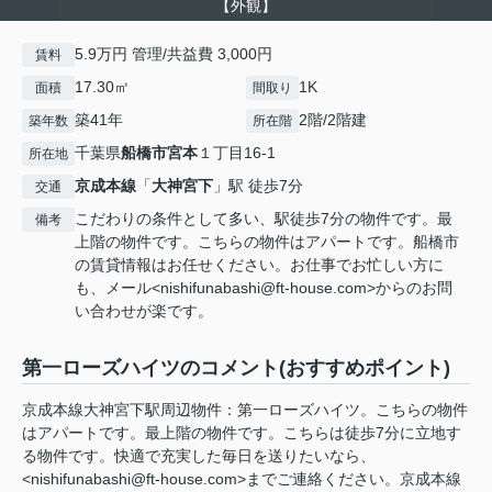
【外観】
5.9万円 管理/共益費 3,000円
賃料
17.30㎡
1K
面積
間取り
築41年
2階/2階建
築年数
所在階
千葉県
船橋市
宮本
１丁目16-1
所在地
京成本線
「
大神宮下
」駅 徒歩7分
交通
こだわりの条件として多い、駅徒歩7分の物件です。最
備考
上階の物件です。こちらの物件はアパートです。船橋市
の賃貸情報はお任せください。お仕事でお忙しい方に
も、メール<nishifunabashi@ft-house.com>からのお問
い合わせが楽です。
第一ローズハイツのコメント(おすすめポイント)
京成本線大神宮下駅周辺物件：第一ローズハイツ。こちらの物件
はアパートです。最上階の物件です。こちらは徒歩7分に立地す
る物件です。快適で充実した毎日を送りたいなら、
<nishifunabashi@ft-house.com>までご連絡ください。京成本線