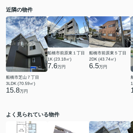
近隣の物件
船橋市前原東１丁目
船橋市前原東５丁目
1K (23.18㎡)
2DK (43.74㎡)
7.6
6.5
万円
万円
船橋市芝山７丁目
3LDK (70.59㎡)
1
15.8
万円
よく見られている物件