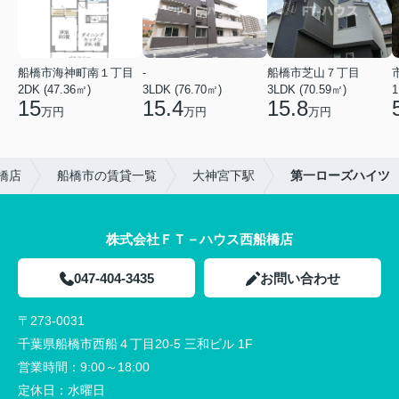
船橋市海神町南１丁目
-
船橋市芝山７丁目
2DK (47.36㎡)
3LDK (76.70㎡)
3LDK (70.59㎡)
1
15
15.4
15.8
万円
万円
万円
橋店
船橋市の賃貸一覧
大神宮下駅
第一ローズハイツ
株式会社ＦＴ－ハウス西船橋店
047-404-3435
お問い合わせ
〒273-0031
千葉県船橋市西船４丁目20-5 三和ビル 1F
営業時間：
9:00～18:00
定休日：
水曜日