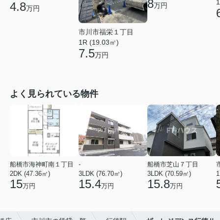
8
1
4.8
万円
万円
市川市福栄１丁目
1R (19.03㎡)
7.5
万円
よく見られている物件
船橋市海神町南１丁目
-
船橋市芝山７丁目
2DK (47.36㎡)
3LDK (76.70㎡)
3LDK (70.59㎡)
1
15
15.4
15.8
万円
万円
万円