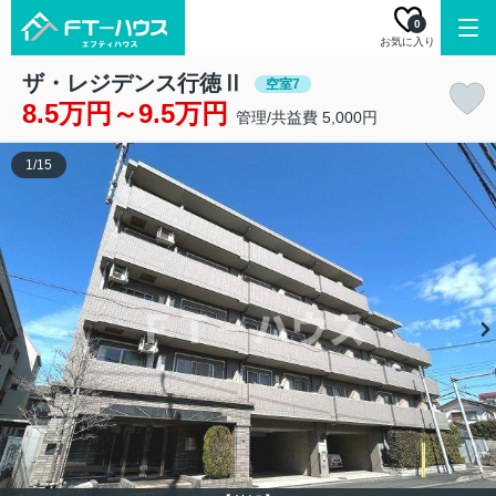
0
お気に入り
ザ・レジデンス行徳Ⅱ
空室7
8.5万円～9.5万円
管理/共益費 5,000円
1
/
15