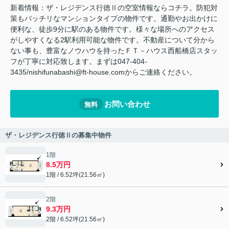
新着情報：ザ・レジデンス行徳Ⅱの空室情報ならコチラ。防犯対
策もバッチリなマンションタイプの物件です。通勤やお出かけに
便利な、徒歩9分に駅のある物件です。様々な場所へのアクセス
がしやすくなる2駅利用可能な物件です。不動産について分から
ない事も、豊富なノウハウを持ったＦＴ－ハウス西船橋店スタッ
フが丁寧に対応致します。まずは047-404-
3435/nishifunabashi@ft-house.comからご連絡ください。
お問い合わせ
無料
ザ・レジデンス行徳Ⅱの募集中物件
1階
8.5万円
1階 / 6.52坪(21.56㎡)
2階
9.3万円
2階 / 6.52坪(21.56㎡)