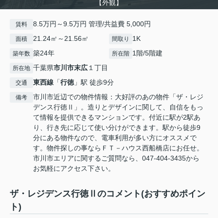
【外観】
8.5万円～9.5万円 管理/共益費 5,000円
賃料
21.24㎡～21.56㎡
1K
面積
間取り
築24年
1階/5階建
築年数
所在階
千葉県
市川市
末広
１丁目
所在地
東西線
「
行徳
」駅 徒歩9分
交通
市川市近辺での物件情報：大好評のあの物件「ザ・レジ
備考
デンス行徳Ⅱ」。造りとデザインに関して、自信をもっ
て情報を提供できるマンションです。付近に駅が2駅あ
り、行き先に応じて使い分けができます。駅から徒歩9
分にある物件なので、電車利用が多い方にオススメで
す。物件探しの事ならＦＴ－ハウス西船橋店にお任せ。
市川市エリアに関するご質問なら、047-404-3435から
お気軽にアクセス下さい。
ザ・レジデンス行徳Ⅱのコメント(おすすめポイン
ト)