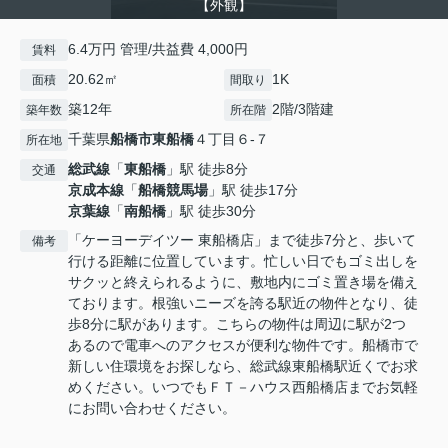
【外観】
6.4万円 管理/共益費 4,000円
賃料
20.62㎡
1K
面積
間取り
築12年
2階/3階建
築年数
所在階
千葉県
船橋市
東船橋
４丁目６-７
所在地
総武線
「
東船橋
」駅 徒歩8分
交通
京成本線
「
船橋競馬場
」駅 徒歩17分
京葉線
「
南船橋
」駅 徒歩30分
「ケーヨーデイツー 東船橋店」まで徒歩7分と、歩いて
備考
行ける距離に位置しています。忙しい日でもゴミ出しを
サクッと終えられるように、敷地内にゴミ置き場を備え
ております。根強いニーズを誇る駅近の物件となり、徒
歩8分に駅があります。こちらの物件は周辺に駅が2つ
あるので電車へのアクセスが便利な物件です。船橋市で
新しい住環境をお探しなら、総武線東船橋駅近くでお求
めください。いつでもＦＴ－ハウス西船橋店までお気軽
にお問い合わせください。