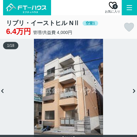
0
お気に入り
リブリ・イーストヒル NⅡ
空室1
6.4万円
管理/共益費 4,000円
1
/
18