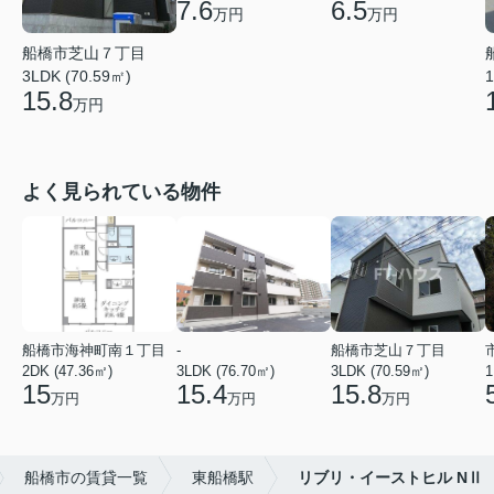
7.6
6.5
万円
万円
船橋市芝山７丁目
3LDK (70.59㎡)
1
15.8
万円
よく見られている物件
船橋市海神町南１丁目
-
船橋市芝山７丁目
2DK (47.36㎡)
3LDK (76.70㎡)
3LDK (70.59㎡)
1
15
15.4
15.8
万円
万円
万円
船橋市の賃貸一覧
東船橋駅
リブリ・イーストヒル NⅡ