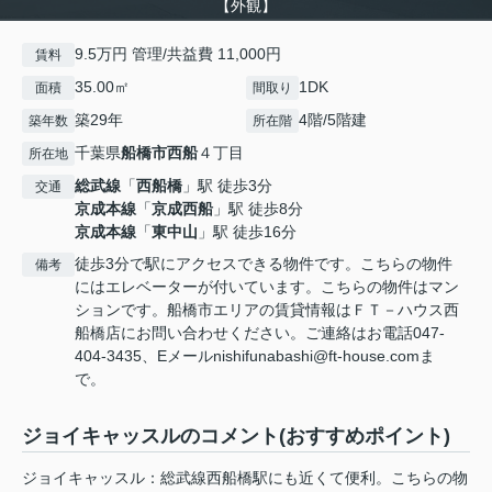
【外観】
9.5万円 管理/共益費 11,000円
賃料
35.00㎡
1DK
面積
間取り
築29年
4階/5階建
築年数
所在階
千葉県
船橋市
西船
４丁目
所在地
総武線
「
西船橋
」駅 徒歩3分
交通
京成本線
「
京成西船
」駅 徒歩8分
京成本線
「
東中山
」駅 徒歩16分
徒歩3分で駅にアクセスできる物件です。こちらの物件
備考
にはエレベーターが付いています。こちらの物件はマン
ションです。船橋市エリアの賃貸情報はＦＴ－ハウス西
船橋店にお問い合わせください。ご連絡はお電話047-
404-3435、Eメールnishifunabashi@ft-house.comま
で。
ジョイキャッスルのコメント(おすすめポイント)
ジョイキャッスル：総武線西船橋駅にも近くて便利。こちらの物