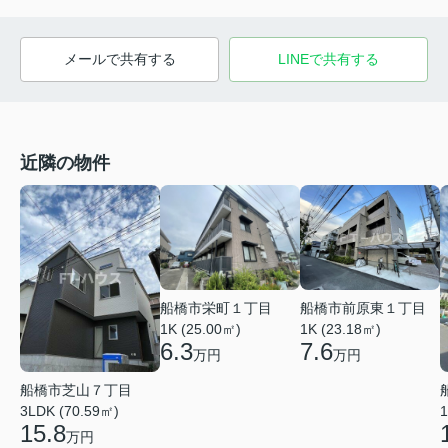
メールで共有する
LINEで共有する
近隣の物件
船橋市前原東１丁目
船橋市栄町１丁目
1K (23.18㎡)
1K (25.00㎡)
7.6
6.3
万円
万円
船橋市芝山７丁目
3LDK (70.59㎡)
1
15.8
万円