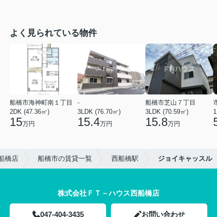
よく見られている物件
船橋市海神町南１丁目
-
船橋市芝山７丁目
2DK (47.36㎡)
3LDK (76.70㎡)
3LDK (70.59㎡)
1
15
15.4
15.8
万円
万円
万円
船橋店
船橋市の賃貸一覧
西船橋駅
ジョイキャッスル
株式会社ＦＴ－ハウス西船橋店
047-404-3435
お問い合わせ