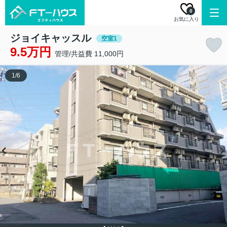
0
お気に入り
ジョイキャッスル
空室1
9.5万円
管理/共益費 11,000円
1
/
6