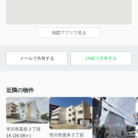
地図アプリで見る
メールで共有する
LINEで共有する
近隣の物件
市川市高谷２丁目
市川市原木３丁目
1K (26.08㎡)
1