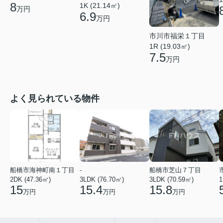
8
1K (21.14㎡)
万円
6.9
万円
市川市福栄１丁目
1R (19.03㎡)
7.5
万円
よく見られている物件
船橋市海神町南１丁目
-
船橋市芝山７丁目
2DK (47.36㎡)
3LDK (76.70㎡)
3LDK (70.59㎡)
1
15
15.4
15.8
万円
万円
万円