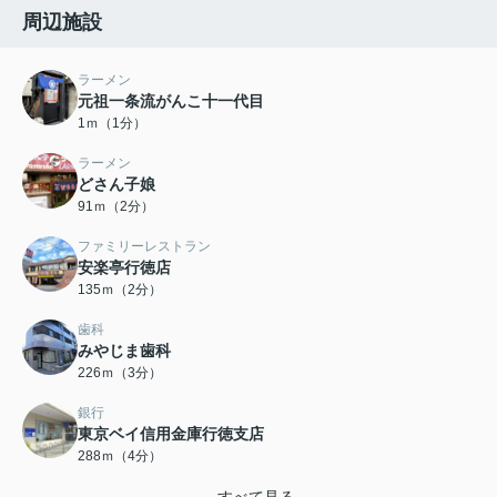
周辺施設
ラーメン
元祖一条流がんこ十一代目
1ｍ（1分）
ラーメン
どさん子娘
91ｍ（2分）
ファミリーレストラン
安楽亭行徳店
135ｍ（2分）
歯科
みやじま歯科
226ｍ（3分）
銀行
東京ベイ信用金庫行徳支店
288ｍ（4分）