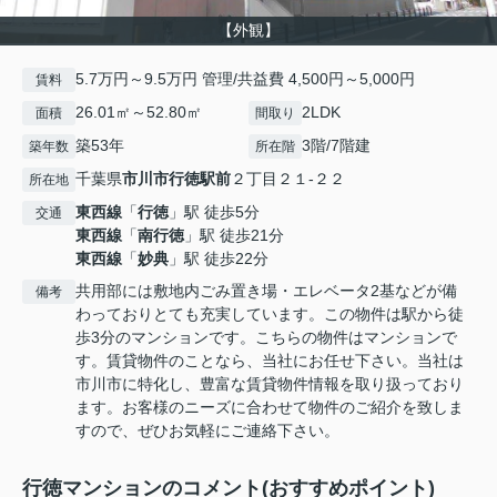
【外観】
5.7万円～9.5万円 管理/共益費 4,500円～5,000円
賃料
26.01㎡～52.80㎡
2LDK
面積
間取り
築53年
3階/7階建
築年数
所在階
千葉県
市川市
行徳駅前
２丁目２１-２２
所在地
東西線
「
行徳
」駅 徒歩5分
交通
東西線
「
南行徳
」駅 徒歩21分
東西線
「
妙典
」駅 徒歩22分
共用部には敷地内ごみ置き場・エレベータ2基などが備
備考
わっておりとても充実しています。この物件は駅から徒
歩3分のマンションです。こちらの物件はマンションで
す。賃貸物件のことなら、当社にお任せ下さい。当社は
市川市に特化し、豊富な賃貸物件情報を取り扱っており
ます。お客様のニーズに合わせて物件のご紹介を致しま
すので、ぜひお気軽にご連絡下さい。
行徳マンションのコメント(おすすめポイント)