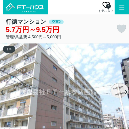
0
お気に入り
行徳マンション
空室2
5.7万円～9.5万円
管理/共益費 4,500円～5,000円
1
/
4