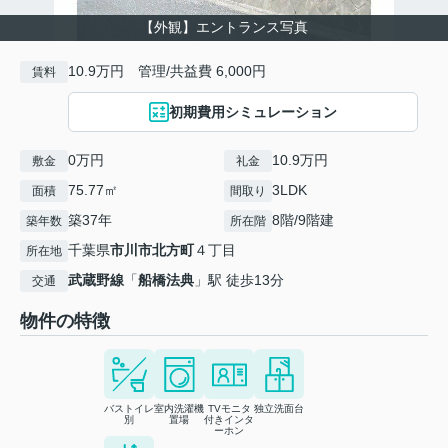
【外観】エントランス写真
10.9万円 管理/共益費 6,000円
賃料
初期費用シミュレーション
0万円
10.9万円
敷金
礼金
75.77㎡
3LDK
面積
間取り
築37年
8階/9階建
築年数
所在階
千葉県
市川市
北方町
４丁目
所在地
武蔵野線
「
船橋法典
」駅 徒歩13分
交通
物件の特徴
バストイレ
室内洗濯機
TVモニタ
独立洗面台
別
置場
付きインタ
ーホン