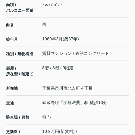
75.77㎡ / -
面積 /
バルコニー面積
西
向き
1989年3月(築37年)
築年月
賃貸マンション / 鉄筋コンクリート
種別 / 建物構造
8階 / 8階 / 9階建
部屋 /
所在階 / 階建て
千葉県
市川市
北方町
４丁目
所在地
武蔵野線
「
船橋法典
」駅 徒歩13分
交通
無 / -
駐車場 / 月額
10.9万円(新賃料) / -
更新料 /