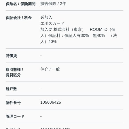
損害保険 / 2年
保険名 / 保険期間
必加入
保証会社 / 料金
エポスカード
加入要 株式会社（東京） ROOM iD（個
人）保証料：保証人有30% 無40% （法
人）40%
-
特優賃
仲介 / 一般
取引態様 /
賃貸区分
-
総戸数
105606425
物件番号
-
管理コード