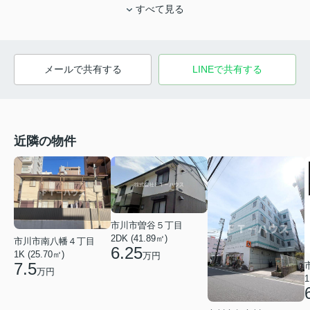
すべて見る
メールで共有する
LINEで共有する
近隣の物件
市川市曽谷５丁目
2DK (41.89㎡)
市川市南八幡４丁目
6.25
1K (25.70㎡)
万円
7.5
万円
1