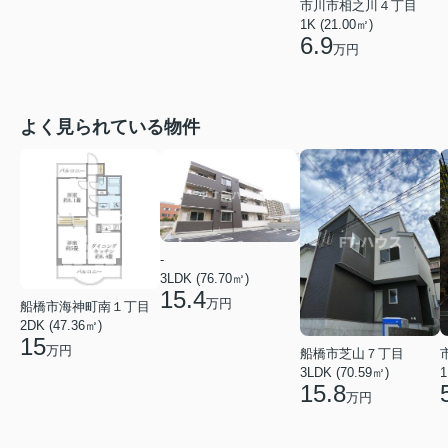
市川市相之川４丁目
1K (21.00㎡)
6.9
万円
よく見られている物件
-
3LDK (76.70㎡)
15.4
万円
船橋市海神町南１丁目
2DK (47.36㎡)
15
万円
船橋市芝山７丁目
3LDK (70.59㎡)
1
15.8
万円