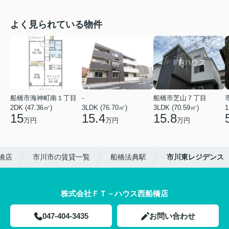
よく見られている物件
船橋市海神町南１丁目
-
船橋市芝山７丁目
2DK (47.36㎡)
3LDK (76.70㎡)
3LDK (70.59㎡)
1
15
15.4
15.8
万円
万円
万円
橋店
市川市の賃貸一覧
船橋法典駅
市川東レジデンス
株式会社ＦＴ－ハウス西船橋店
047-404-3435
お問い合わせ