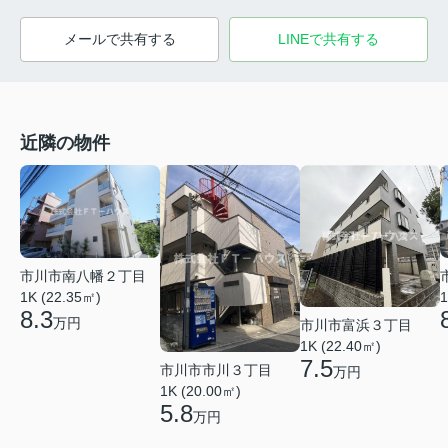
メールで共有する
LINEで共有する
近隣の物件
市川市南八幡２丁目
1K (22.35㎡)
1
8.3
万円
市川市富浜３丁目
1K (22.40㎡)
7.5
市川市市川３丁目
万円
1K (20.00㎡)
5.8
万円