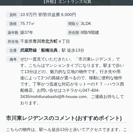
【外観】エントランス写真
10.9万円 管理/共益費 6,000円
賃料
75.77㎡
3LDK
面積
間取り
築37年
8階/9階建
築年数
所在階
千葉県
市川市
北方町
４丁目
所在地
武蔵野線
「
船橋法典
」駅 徒歩13分
交通
ぜひ一度見ていただきたい、「市川東レジデンス」で
備考
す。こちらはマンションタイプになります。駅まで歩い
て13分ほどの、魅力的な立地の物件です。行き先や用
途によって2つの路線が選べるので、移動に便利な物件
です。丁寧かつ迅速な対応がモットーのＦＴ－ハウス西
船橋店。お問い合せはコチラから047-404-
3435/nishifunabashi@ft-house.com、ご連絡お待ちして
おります。
市川東レジデンスのコメント(おすすめポイント)
こちらの物件は、駅へも徒歩13分と歩いてアクセスできます。こ