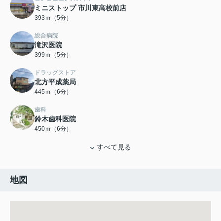
ミニストップ 市川東高校前店
393ｍ（5分）
総合病院
滝沢医院
399ｍ（5分）
ドラッグストア
北方平成薬局
445ｍ（6分）
歯科
鈴木歯科医院
450ｍ（6分）
すべて見る
地図