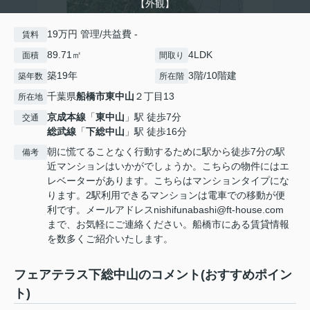
【外観】
19万円 管理/共益費 -
賃料
89.71㎡
4LDK
面積
間取り
築19年
3階/10階建
築年数
所在階
千葉県
船橋市
東中山
２丁目13
所在地
京成本線
「
東中山
」駅 徒歩7分
交通
総武線
「
下総中山
」駅 徒歩16分
朝に慌てることなく行動するために駅から徒歩7分の駅
備考
近マンションはいかがでしょうか。こちらの物件にはエ
レベーターがあります。こちらはマンションタイプにな
ります。2駅利用できるマンションは電車での移動が便
利です。メールアドレスnishifunabashi@ft-house.com
まで、お気軽にご連絡ください。船橋市にある賃貸情報
を数多くご紹介いたします。
フェアテラス下総中山のコメント(おすすめポイン
ト)