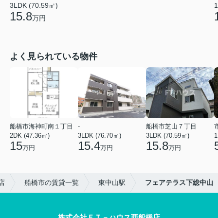
3LDK (70.59㎡)
1
15.8
万円
よく見られている物件
船橋市海神町南１丁目
-
船橋市芝山７丁目
2DK (47.36㎡)
3LDK (76.70㎡)
3LDK (70.59㎡)
1
15
15.4
15.8
万円
万円
万円
店
船橋市の賃貸一覧
東中山駅
フェアテラス下総中山
株式会社ＦＴ－ハウス西船橋店