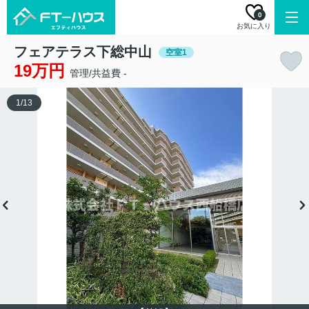
0
お気に入り
フェアテラス下総中山
空室1
19万円
管理/共益費 -
1
/
13