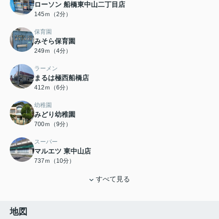
ローソン 船橋東中山二丁目店
145ｍ（2分）
保育園
みそら保育園
249ｍ（4分）
ラーメン
まるは極西船橋店
412ｍ（6分）
幼稚園
みどり幼稚園
700ｍ（9分）
スーパー
マルエツ 東中山店
737ｍ（10分）
すべて見る
地図