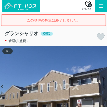
0
お気に入り
この物件の募集は終了しました。
グランシャリオ
空室0
-
管理/共益費 -
1
/
3