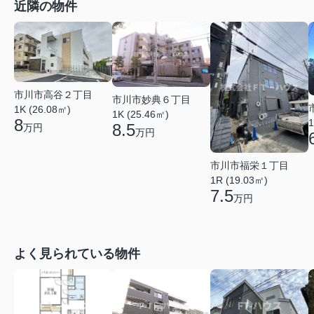
近隣の物件
市川市高谷２丁目
市川市妙典６丁目
1K (26.08㎡)
1K (25.46㎡)
8
1
8.5
万円
万円
市川市福栄１丁目
1R (19.03㎡)
7.5
万円
よく見られている物件