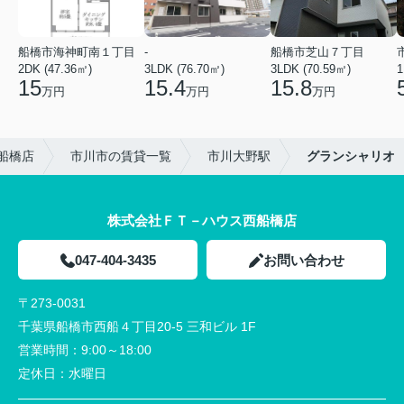
船橋市海神町南１丁目
-
船橋市芝山７丁目
2DK (47.36㎡)
3LDK (76.70㎡)
3LDK (70.59㎡)
1
15
15.4
15.8
万円
万円
万円
船橋店
市川市の賃貸一覧
市川大野駅
グランシャリオ
株式会社ＦＴ－ハウス西船橋店
047-404-3435
お問い合わせ
〒273-0031
千葉県船橋市西船４丁目20-5 三和ビル 1F
営業時間：
9:00～18:00
定休日：
水曜日