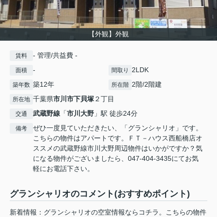
【外観】外観
- 管理/共益費 -
賃料
-
2LDK
面積
間取り
築12年
2階/2階建
築年数
所在階
千葉県
市川市
下貝塚
２丁目
所在地
武蔵野線
「
市川大野
」駅 徒歩24分
交通
ぜひ一度見ていただきたい、「グランシャリオ」です。
備考
こちらの物件はアパートです。ＦＴ－ハウス西船橋店オ
ススメの武蔵野線市川大野周辺物件はいかがですか？気
になる物件がございましたら、047-404-3435にてお気
軽にお電話下さい。
グランシャリオのコメント(おすすめポイント)
新着情報：グランシャリオの空室情報ならコチラ。こちらの物件