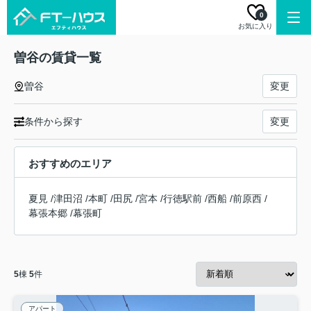
0
お気に入り
曽谷の賃貸一覧
曽谷
変更
条件から探す
変更
おすすめのエリア
夏見
/
津田沼
/
本町
/
田尻
/
宮本
/
行徳駅前
/
西船
/
前原西
/
幕張本郷
/
幕張町
5
棟
5
件
アパート