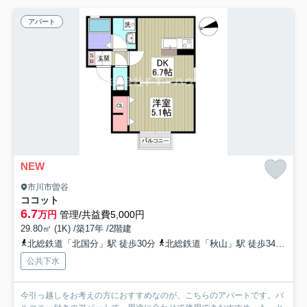
アパート
NEW
市川市曽谷
ココット
6.7
万円
管理/共益費5,000円
29.80㎡ (1K) /築17年 /2階建
北総鉄道「北国分」駅 徒歩30分
北総鉄道「秋山」駅 徒歩34分
京
公共下水
今引っ越しをお考えの方におすすめなのが、こちらのアパートです。バ