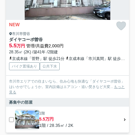
NEW
市川市曽谷
ダイヤコーポ曽谷
5.5
万円
管理/共益費2,000円
28.35㎡ (2K) /築41年 /2階建
京成本線「菅野」駅 徒歩21分
京成本線「市川真間」駅 徒歩25分
バイク置場あり
公共下水
市川市エリアでの住まいなら、住み心地も快適な「ダイヤコーポ曽谷」
はいかがでしょうか。室内設備はエアコン・追い焚きなど大変...
もっと
見る
募集中の部屋
1階
5.5万円
1階 / 28.35㎡ / 2K