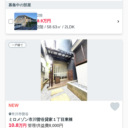
募集中の部屋
2階
8.9万円
2階 / 58.63㎡ / 2LDK
一戸建て
NEW
市川市曽谷
ミロメゾン市川曽谷貸家１丁目東棟
10.8
万円
管理/共益費8,000円