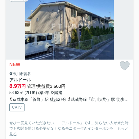
NEW
市川市曽谷
アルドール
8.9
万円
管理/共益費3,500円
58.63㎡ (2LDK) /築8年 /2階建
京成本線「菅野」駅 徒歩27分
武蔵野線「市川大野」駅 徒歩35分
CATV
ぜひ一度見ていただきたい、「アルドール」です。知らない人が来た時
でも玄関を開ける必要がなくなるモニター付きインターホンを...
もっと
見る