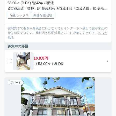
53.00㎡ (2LDK) /築42年 /2階建
京成本線「菅野」駅 徒歩31分
京成本線「京成八幡」駅 徒歩31分
宅配ボックス
閑静な住宅地
玄関先まで覗き穴を覗きに行かなくてもインターホン越しに誰が来たの
かを確認できます。化粧品や洗面道具といった小物をまとめて...
もっと
見る
募集中の部屋
10.8万円
- / 53.00㎡ / 2LDK
アパート