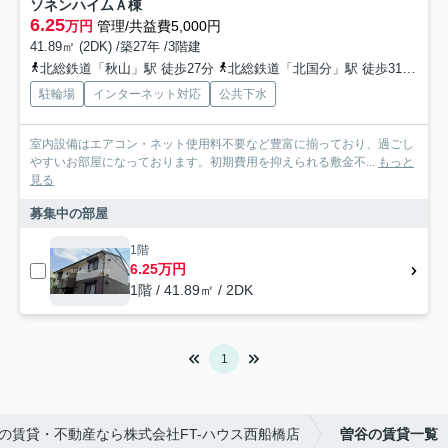
ソネンハイムＡ棟
6.25
万円
管理/共益費5,000円
41.89㎡ (2DK) /築27年 /3階建
北総鉄道「秋山」駅 徒歩27分
北総鉄道「北国分」駅 徒歩31分
武
駐輪場
インターネット対応
公共下水
室内設備はエアコン・ネット使用料不要など豊富に揃っており、過ごし
やすいお部屋になっております。初期費用を抑えられる敷金不...
もっと
見る
募集中の部屋
1階
6.25万円
1階 / 41.89㎡ / 2DK
1
の賃貸・不動産なら株式会社FT-ハウス西船橋店
曽谷の賃貸一覧