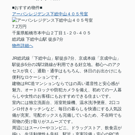
■おすすめ物件■
アーバンレジデンス下総中山４０５号室
7.2万円
千葉県船橋市本中山２丁目１-２０-４０５
総武線 下総中山駅 徒歩7分
物件詳細へ
JR総武線「下総中山」駅徒歩7分、京成本線「京成中山」
駅徒歩5分の2駅2路線が利用できる好立地。都心へのアク
セスが良く、通勤・通学はもちろん、休日のお出かけにも
便利なロケーションです。
建物はRC造マンションならではの高い遮音性と安心感が
魅力。オートロックや防犯カメラを備え、初めての一人暮
らしや女性のお客様にもおすすめできる住まいです。
室内には独立洗面台、浴室乾燥機、温水洗浄便座、2口コ
ンロ付きキッチンなど、毎日の暮らしを快適にする人気設
備が充実。宅配ボックスも完備しているため、不在時でも
荷物の受け取りがスムーズです。
周辺にはスーパーやコンビニ、ドラッグストア、飲食店が
揃い、生活利便性も良好。駅近・充実設備・安心のRC造