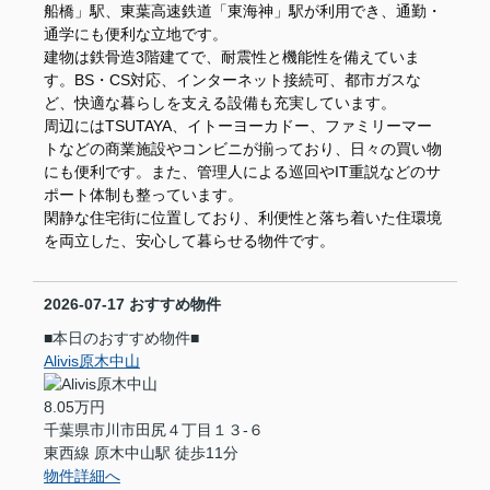
船橋」駅、東葉高速鉄道「東海神」駅が利用でき、通勤・
通学にも便利な立地です。
建物は鉄骨造3階建てで、耐震性と機能性を備えていま
す。BS・CS対応、インターネット接続可、都市ガスな
ど、快適な暮らしを支える設備も充実しています。
周辺にはTSUTAYA、イトーヨーカドー、ファミリーマー
トなどの商業施設やコンビニが揃っており、日々の買い物
にも便利です。また、管理人による巡回やIT重説などのサ
ポート体制も整っています。
閑静な住宅街に位置しており、利便性と落ち着いた住環境
を両立した、安心して暮らせる物件です。
2026-07-17
おすすめ物件
■本日のおすすめ物件■
Alivis原木中山
8.05万円
千葉県市川市田尻４丁目１３-６
東西線 原木中山駅 徒歩11分
物件詳細へ