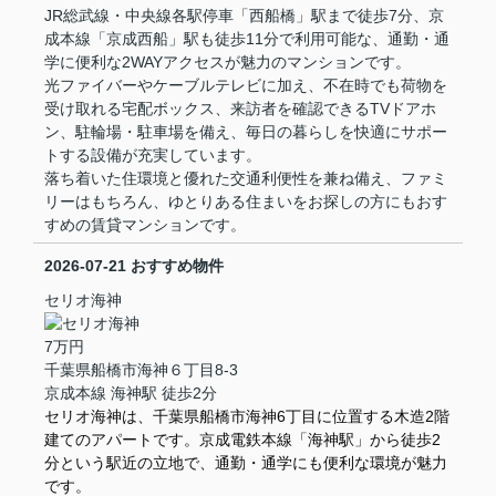
JR総武線・中央線各駅停車「西船橋」駅まで徒歩7分、京
成本線「京成西船」駅も徒歩11分で利用可能な、通勤・通
学に便利な2WAYアクセスが魅力のマンションです。
光ファイバーやケーブルテレビに加え、不在時でも荷物を
受け取れる宅配ボックス、来訪者を確認できるTVドアホ
ン、駐輪場・駐車場を備え、毎日の暮らしを快適にサポー
トする設備が充実しています。
落ち着いた住環境と優れた交通利便性を兼ね備え、ファミ
リーはもちろん、ゆとりある住まいをお探しの方にもおす
すめの賃貸マンションです。
2026-07-21
おすすめ物件
セリオ海神
7万円
千葉県船橋市海神６丁目8-3
京成本線 海神駅 徒歩2分
セリオ海神は、千葉県船橋市海神6丁目に位置する木造2階
建てのアパートです。京成電鉄本線「海神駅」から徒歩2
分という駅近の立地で、通勤・通学にも便利な環境が魅力
です。