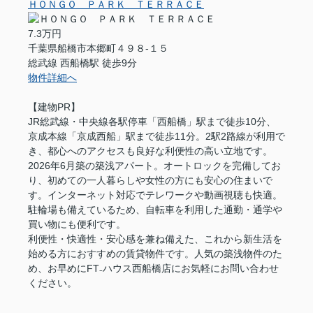
ＨＯＮＧＯ ＰＡＲＫ ＴＥＲＲＡＣＥ
7.3万円
千葉県船橋市本郷町４９８-１５
総武線 西船橋駅 徒歩9分
物件詳細へ
【建物PR】
JR総武線・中央線各駅停車「西船橋」駅まで徒歩10分、
京成本線「京成西船」駅まで徒歩11分。2駅2路線が利用で
き、都心へのアクセスも良好な利便性の高い立地です。
2026年6月築の築浅アパート。オートロックを完備してお
り、初めての一人暮らしや女性の方にも安心の住まいで
す。インターネット対応でテレワークや動画視聴も快適。
駐輪場も備えているため、自転車を利用した通勤・通学や
買い物にも便利です。
利便性・快適性・安心感を兼ね備えた、これから新生活を
始める方におすすめの賃貸物件です。人気の築浅物件のた
め、お早めにFT₋ハウス西船橋店にお気軽にお問い合わせ
ください。