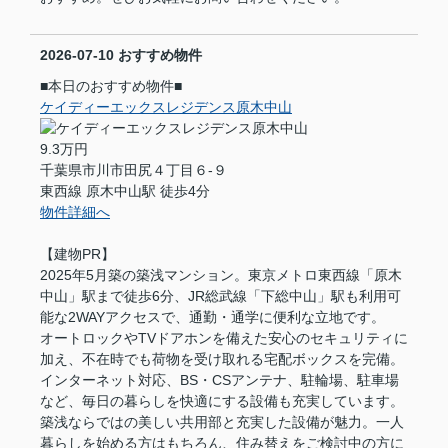
2026-07-10
おすすめ物件
■本日のおすすめ物件■
ケイディーエックスレジデンス原木中山
9.3万円
千葉県市川市田尻４丁目６-９
東西線 原木中山駅 徒歩4分
物件詳細へ
【建物PR】
2025年5月築の築浅マンション。東京メトロ東西線「原木
中山」駅まで徒歩6分、JR総武線「下総中山」駅も利用可
能な2WAYアクセスで、通勤・通学に便利な立地です。
オートロックやTVドアホンを備えた安心のセキュリティに
加え、不在時でも荷物を受け取れる宅配ボックスを完備。
インターネット対応、BS・CSアンテナ、駐輪場、駐車場
など、毎日の暮らしを快適にする設備も充実しています。
築浅ならではの美しい共用部と充実した設備が魅力。一人
暮らしを始める方はもちろん、住み替えをご検討中の方に