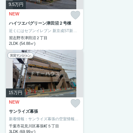
9.5
万円
NEW
ハイツエバグリーン津田沼２号棟
近くにはセブンイレブン 新京成ST新津田沼店(徒歩7分)がありちょっとした買い物に便利です。収納はシューズボックス・全居室収納などが備え付けられているので、衣類や日用品の収納に重宝します。ＦＴーハウスでなら、お客様のこだわりに合わせた住まい探しが可能です。習志野市でお部屋をお求めなら、当社にお任せください。
習志野市津田沼２丁目
2LDK (54.88㎡)
賃貸マンション
15
万円
NEW
サンライズ幕張
新着情報：サンライズ幕張の空室情報ならコチラ。さざれ幼稚園が徒歩3分の場所にあります。オートロックと玄関の鍵で二重にロックできるのでより安全に暮らせます。ＦＴーハウスが条件に合わせて千葉市花見川区周辺のお住まい探しをお手伝いします。地元の不動産屋さんだからどんな要望もお任せ下さい。
千葉市花見川区幕張町５丁目
3LDK (69.99㎡)