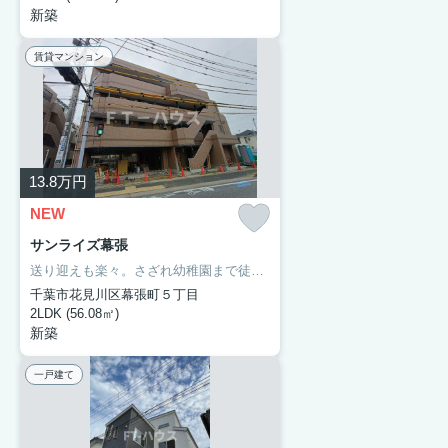
新築
賃貸マンション
13.8
万円
NEW
サンライズ幕張
送り迎えも楽々。さざれ幼稚園まで徒歩3分です。共用部には宅配ボックスが備え付けられているため、忙しくて在宅時間が少なくても荷物を受け取れます。2つの調理を同時に進行できて料理の効率を上げられる、2口コンロが付いています。総武線幕張近くでなら、交通面で不自由のない暮らしができるでしょう。まずはＦＴーハウスにお問い合わせください。
千葉市花見川区幕張町５丁目
2LDK (56.08㎡)
新築
一戸建て