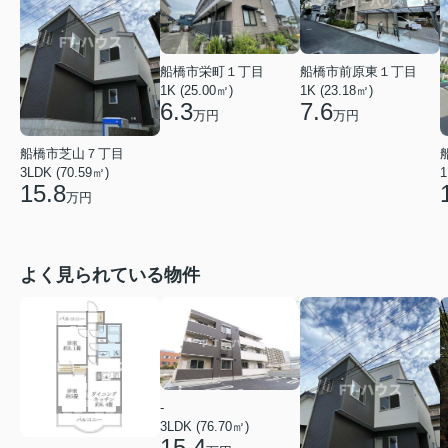
船橋市前原東１丁目
船橋市栄町１丁目
1K (23.18㎡)
1K (25.00㎡)
7.6
6.3
万円
万円
船橋市芝山７丁目
3LDK (70.59㎡)
1
15.8
万円
よく見られている物件
-
3LDK (76.70㎡)
15.4