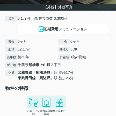
【外観】外観写真
6.1万円 管理/共益費 3,300円
賃料
初期費用シミュレーション
0ヶ月
0ヶ月
敷金
礼金
52.17㎡
3DK
面積
間取り
築35年
1階/2階建
築年数
所在階
千葉県
船橋市
上山町
２丁目
所在地
武蔵野線
「
船橋法典
」駅 徒歩17分
交通
東武野田線
「
馬込沢
」駅 徒歩26分
物件の特徴
バストイレ
室内洗濯機
独立洗面台
別
置場