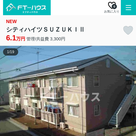
0
お気に入り
NEW
シティハイツＳＵＺＵＫＩⅡ
6.1
万円
管理/共益費 3,300円
1
/
19