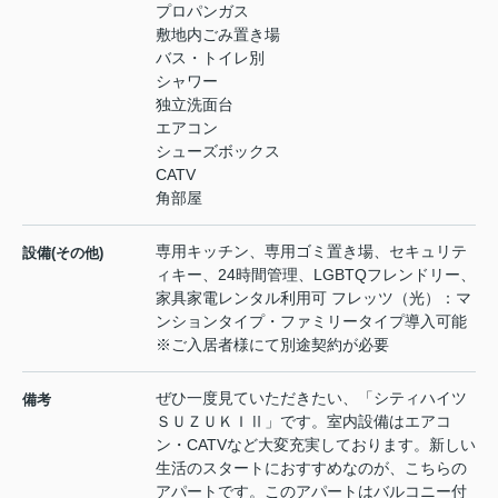
プロパンガス
敷地内ごみ置き場
バス・トイレ別
シャワー
独立洗面台
エアコン
シューズボックス
CATV
角部屋
専用キッチン、専用ゴミ置き場、セキュリテ
設備(その他)
ィキー、24時間管理、LGBTQフレンドリー、
家具家電レンタル利用可 フレッツ（光）：マ
ンションタイプ・ファミリータイプ導入可能
※ご入居者様にて別途契約が必要
ぜひ一度見ていただきたい、「シティハイツ
備考
ＳＵＺＵＫＩⅡ」です。室内設備はエアコ
ン・CATVなど大変充実しております。新しい
生活のスタートにおすすめなのが、こちらの
アパートです。このアパートはバルコニー付