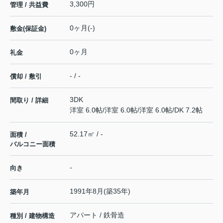
3,300円
管理 / 共益費
0ヶ月(-)
敷金(保証金)
0ヶ月
礼金
- / -
償却 / 敷引
3DK
間取り / 詳細
洋室 6.0帖
/
洋室 6.0帖
/
洋室 6.0帖
/
DK 7.2帖
52.17㎡ / -
面積 /
バルコニー面積
-
向き
1991年8月(築35年)
築年月
アパート / 鉄骨造
種別 / 建物構造