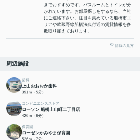
きでおすすめです。バスルームとトイレが分
かれています。お部屋探しをするなら、当社
にご連絡下さい。注目を集めている船橋市エ
リアや武蔵野線船橋法典付近の賃貸情報を多
数取り揃えております。
情報の見方
周辺施設
歯科
上山おおおか歯科
391ｍ（5分）
コンビニエンスストア
ローソン 船橋上山町二丁目店
426ｍ（6分）
保育園
ローゼンかみやま保育園
526ｍ（7分）