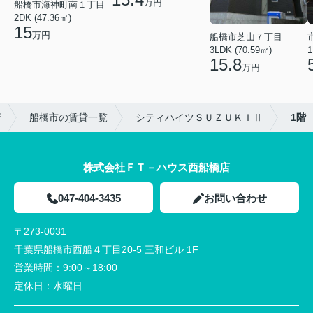
万円
船橋市海神町南１丁目
2DK (47.36㎡)
15
万円
船橋市芝山７丁目
3LDK (70.59㎡)
1
15.8
万円
店
船橋市の賃貸一覧
シティハイツＳＵＺＵＫＩⅡ
1階
株式会社ＦＴ－ハウス西船橋店
047-404-3435
お問い合わせ
〒273-0031
千葉県船橋市西船４丁目20-5 三和ビル 1F
営業時間：
9:00～18:00
定休日：
水曜日