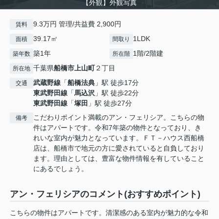
【外観】外観写真
9.3万円 管理/共益費 2,900円
賃料
39.17㎡
1LDK
面積
間取り
築1年
1階/2階建
築年数
所在階
千葉県
船橋市
上山町
２丁目
所在地
武蔵野線
「
船橋法典
」駅 徒歩17分
交通
東武野田線
「
馬込沢
」駅 徒歩22分
東武野田線
「
塚田
」駅 徒歩27分
こだわりポイント満載のアン・フェリシア。こちらの物
備考
件はアパートです。令和7年築の物件となっており、き
れいな室内が魅力となっています。ＦＴ－ハウス西船橋
店は、船橋市で地元の方に愛されていると自負しており
ます。理由としては、豊富な物件情報を有していること
にあるでしょう。
アン・フェリシアのコメント(おすすめポイント)
こちらの物件はアパートです。清潔感のある室内が魅力的な令和