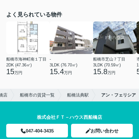
よく見られている物件
船橋市海神町南１丁目
-
船橋市芝山７丁目
2DK (47.36㎡)
3LDK (76.70㎡)
3LDK (70.59㎡)
1
15
15.4
15.8
万円
万円
万円
橋店
船橋市の賃貸一覧
船橋法典駅
アン・フェリシア
株式会社ＦＴ－ハウス西船橋店
047-404-3435
お問い合わせ