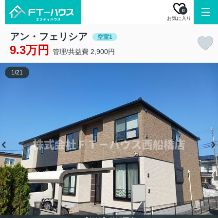
0
お気に入り
アン・フェリシア
空室1
9.3万円
管理/共益費 2,900円
1
/
21