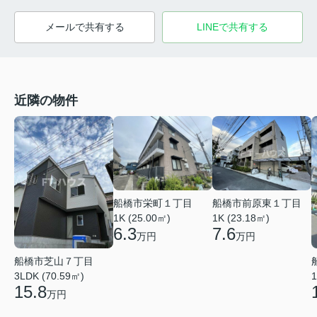
メールで共有する
LINEで共有する
近隣の物件
船橋市前原東１丁目
船橋市栄町１丁目
1K (23.18㎡)
1K (25.00㎡)
7.6
6.3
万円
万円
船橋市芝山７丁目
3LDK (70.59㎡)
1
15.8
万円