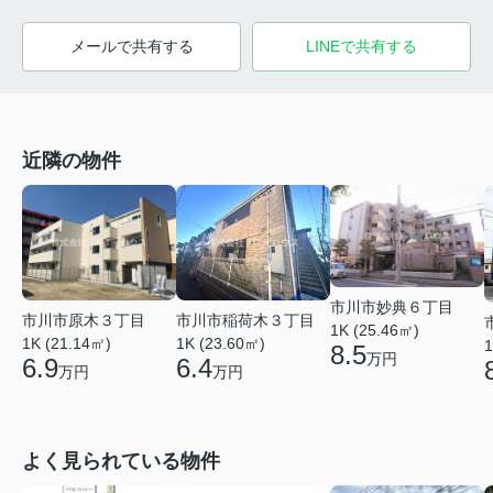
メールで共有する
LINEで共有する
近隣の物件
市川市妙典６丁目
市川市稲荷木３丁目
市川市原木３丁目
1K (25.46㎡)
1K (23.60㎡)
1K (21.14㎡)
1
8.5
万円
6.4
6.9
万円
万円
よく見られている物件