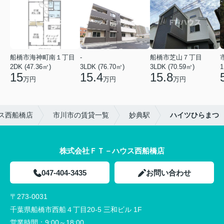
船橋市海神町南１丁目
-
船橋市芝山７丁目
2DK (47.36㎡)
3LDK (76.70㎡)
3LDK (70.59㎡)
1
15
15.4
15.8
万円
万円
万円
ス西船橋店
市川市の賃貸一覧
妙典駅
ハイツひらまつ
株式会社ＦＴ－ハウス西船橋店
047-404-3435
お問い合わせ
〒273-0031
千葉県船橋市西船４丁目20-5 三和ビル 1F
営業時間：
9:00～18:00