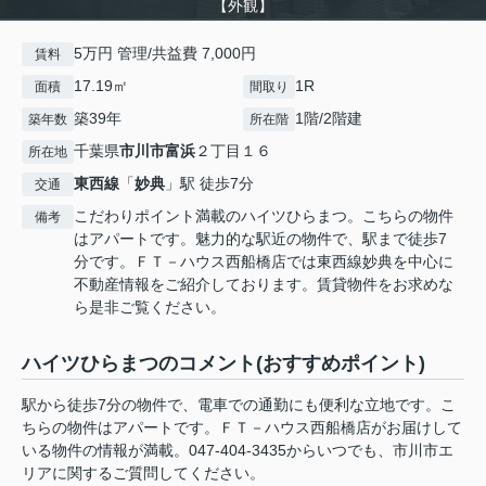
【外観】
5万円 管理/共益費 7,000円
賃料
17.19㎡
1R
面積
間取り
築39年
1階/2階建
築年数
所在階
千葉県
市川市
富浜
２丁目１６
所在地
東西線
「
妙典
」駅 徒歩7分
交通
こだわりポイント満載のハイツひらまつ。こちらの物件
備考
はアパートです。魅力的な駅近の物件で、駅まで徒歩7
分です。ＦＴ－ハウス西船橋店では東西線妙典を中心に
不動産情報をご紹介しております。賃貸物件をお求めな
ら是非ご覧ください。
ハイツひらまつのコメント(おすすめポイント)
駅から徒歩7分の物件で、電車での通勤にも便利な立地です。こ
ちらの物件はアパートです。ＦＴ－ハウス西船橋店がお届けして
いる物件の情報が満載。047-404-3435からいつでも、市川市エ
リアに関するご質問してください。