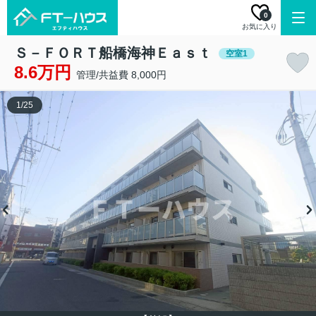
0
お気に入り
Ｓ－ＦＯＲＴ船橋海神Ｅａｓｔ
空室1
8.6万円
管理/共益費 8,000円
1
/
25