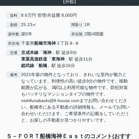
【外観】
8.6万円 管理/共益費 8,000円
賃料
25.23㎡
1R
面積
間取り
築5年
2階/4階建
築年数
所在階
千葉県
船橋市
海神
３丁目８-８
所在地
京成本線
「
海神
」駅 徒歩9分
交通
東葉高速鉄道
「
東海神
」駅 徒歩11分
総武線
「
船橋
」駅 徒歩16分
2021年築の物件となっており、きれいな室内が魅力と
備考
なっています。利便性の高い徒歩9分の物件です。移動
範囲が広がる、3駅以上利用可能な物件です。防犯対策
もバッチリなマンションタイプの物件です。
nishifunabashi@ft-house.comまでお問い合わせくださ
い。船橋市にある不動産の詳細情報も、メールでお問い
合わせいただけます。ご希望条件の記載をしていただく
と、お探しの不動産が見つかりやすいです。
Ｓ－ＦＯＲＴ船橋海神Ｅａｓｔのコメント(おすす