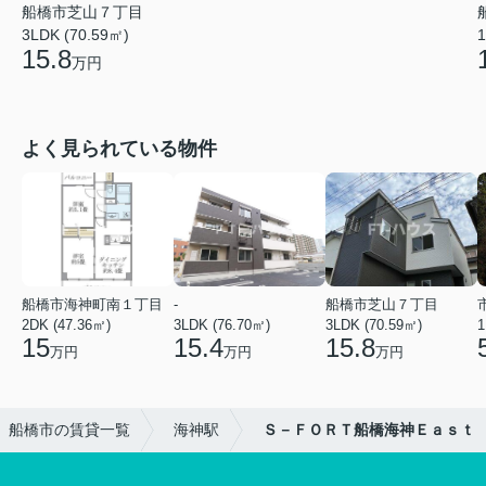
船橋市芝山７丁目
3LDK (70.59㎡)
1
15.8
万円
よく見られている物件
船橋市海神町南１丁目
-
船橋市芝山７丁目
2DK (47.36㎡)
3LDK (76.70㎡)
3LDK (70.59㎡)
1
15
15.4
15.8
万円
万円
万円
船橋市の賃貸一覧
海神駅
Ｓ－ＦＯＲＴ船橋海神Ｅａｓｔ