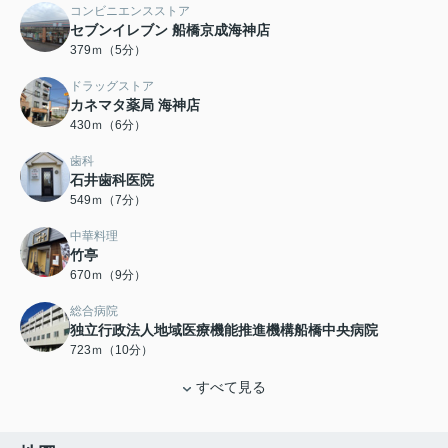
コンビニエンスストア
セブンイレブン 船橋京成海神店
379ｍ（5分）
ドラッグストア
カネマタ薬局 海神店
430ｍ（6分）
歯科
石井歯科医院
549ｍ（7分）
中華料理
竹亭
670ｍ（9分）
総合病院
独立行政法人地域医療機能推進機構船橋中央病院
723ｍ（10分）
すべて見る