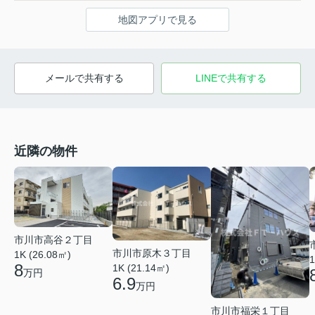
地図アプリで見る
メールで共有する
LINEで共有する
近隣の物件
市川市高谷２丁目
市川市原木３丁目
1K (26.08㎡)
1
8
1K (21.14㎡)
万円
6.9
万円
市川市福栄１丁目