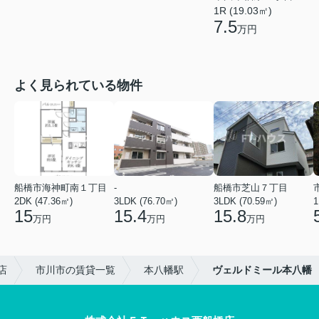
1R (19.03㎡)
7.5
万円
よく見られている物件
船橋市海神町南１丁目
-
船橋市芝山７丁目
2DK (47.36㎡)
3LDK (76.70㎡)
3LDK (70.59㎡)
1
15
15.4
15.8
万円
万円
万円
店
市川市の賃貸一覧
本八幡駅
ヴェルドミール本八幡