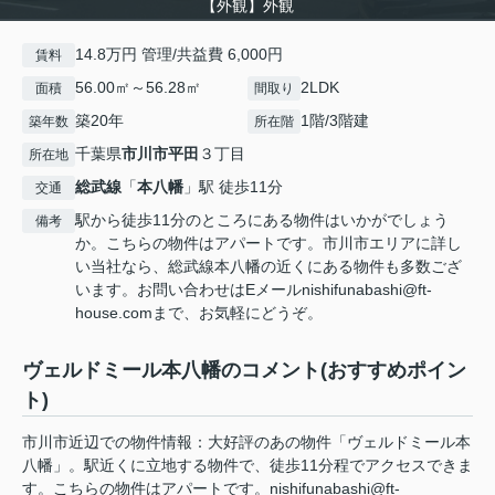
【外観】外観
14.8万円 管理/共益費 6,000円
賃料
56.00㎡～56.28㎡
2LDK
面積
間取り
築20年
1階/3階建
築年数
所在階
千葉県
市川市
平田
３丁目
所在地
総武線
「
本八幡
」駅 徒歩11分
交通
駅から徒歩11分のところにある物件はいかがでしょう
備考
か。こちらの物件はアパートです。市川市エリアに詳し
い当社なら、総武線本八幡の近くにある物件も多数ござ
います。お問い合わせはEメールnishifunabashi@ft-
house.comまで、お気軽にどうぞ。
ヴェルドミール本八幡のコメント(おすすめポイン
ト)
市川市近辺での物件情報：大好評のあの物件「ヴェルドミール本
八幡」。駅近くに立地する物件で、徒歩11分程でアクセスできま
す。こちらの物件はアパートです。nishifunabashi@ft-