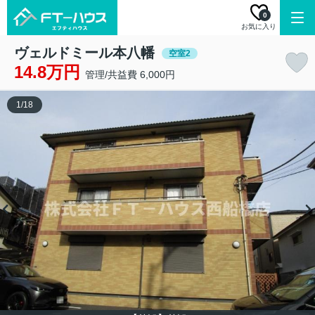
0
お気に入り
ヴェルドミール本八幡
空室2
14.8万円
管理/共益費 6,000円
1
/
18