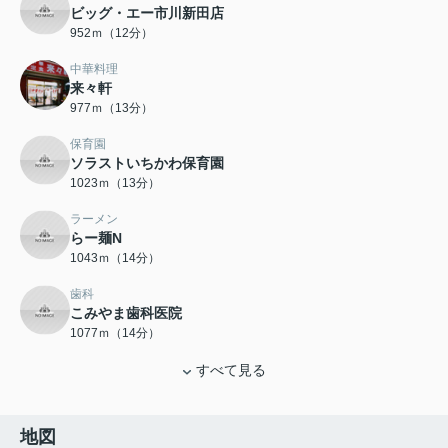
ビッグ・エー市川新田店
952ｍ（12分）
中華料理
来々軒
977ｍ（13分）
保育園
ソラストいちかわ保育園
1023ｍ（13分）
ラーメン
らー麺N
1043ｍ（14分）
歯科
こみやま歯科医院
1077ｍ（14分）
すべて見る
地図