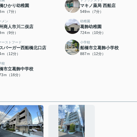
稚園
ドラッグストア
橋ひかり幼稚園
マキノ薬局 西船店
98ｍ（7分）
549ｍ（7分）
ーメン
幼稚園
州商人市川二俣店
葛飾幼稚園
19ｍ（9分）
724ｍ（10分）
ァーストフード
小学校
スバーガー西船橋北口店
船橋市立葛飾小学校
84ｍ（12分）
887ｍ（12分）
学校
橋市立葛飾中学校
273ｍ（16分）