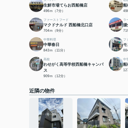
スーパー
幼
生鮮市場てらお西船橋店
船
496ｍ（7分）
4
ファーストフード
ラ
マクドナルド 西船橋北口店
揚
704ｍ（9分）
7
中華料理
フ
中華春日
モ
843ｍ（11分）
8
高校
中
わせがく高等学校西船橋キャンパ
船
ス
1
909ｍ（12分）
近隣の物件