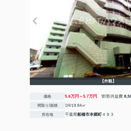
【外観】
5.6万円～5.7万円
管理/共益費
8,
価格
1R/19.84㎡
間取り/面積
千葉県
船橋市
本郷町
４９３
所在地