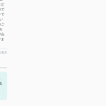
など
ので
ンで
い
のご
お
中山
けま
の見方
根
る