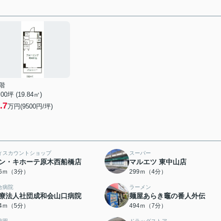
階
.00坪 (19.84㎡)
.7
万円(9500円/坪)
ィスカウントショップ
スーパー
ン・キホーテ原木西船橋店
マルエツ 東中山店
26ｍ（3分）
299ｍ（4分）
合病院
ラーメン
療法人社団成和会山口病院
麺屋あらき竈の番人外伝
64ｍ（5分）
494ｍ（7分）