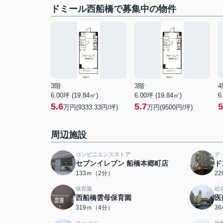
ドミール西船橋で募集中の物件
3階
3階
4
6.00坪 (19.84㎡)
6.00坪 (19.84㎡)
6
5.6
5.7
5
万円(9333.33円/坪)
万円(9500円/坪)
周辺施設
コンビニエンスストア
デ
セブンイレブン 船橋本郷町店
ド
133ｍ（2分）
2
保育園
総
西船橋雲母保育園
医
319ｍ（4分）
3