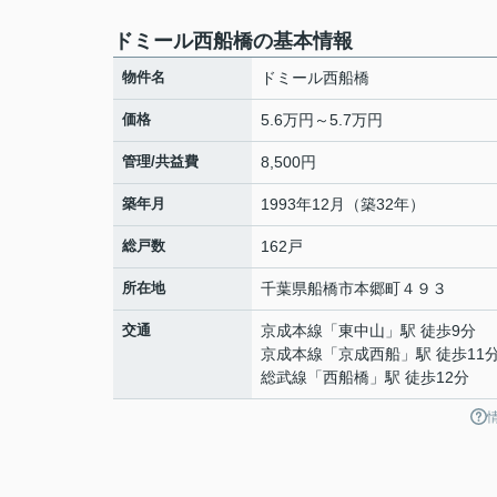
ドミール西船橋の基本情報
物件名
ドミール西船橋
価格
5.6万円～5.7万円
管理/共益費
8,500円
築年月
1993年12月（築32年）
総戸数
162戸
所在地
千葉県
船橋市
本郷町
４９３
交通
京成本線
「
東中山
」駅 徒歩9分
京成本線
「
京成西船
」駅 徒歩11
総武線
「
西船橋
」駅 徒歩12分