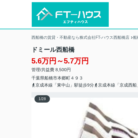
西船橋の賃貸・不動産なら株式会社FT-ハウス西船橋店
船
ドミール西船橋
5.6万円～5.7万円
管理/共益費 8,500円
千葉県
船橋市
本郷町
４９３
京成本線「東中山」駅徒歩9分
京成本線「京成西船
1
/
28