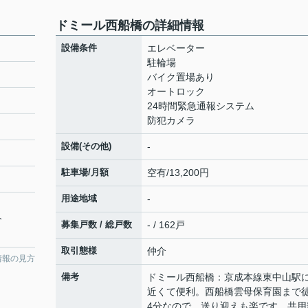
ドミール西船橋の詳細情報
設備条件
エレベーター
駐輪場
バイク置場あり
オートロック
24時間緊急通報システム
防犯カメラ
設備(その他)
-
駐車場/月額
空有/13,200円
用途地域
-
分
募集戸数 / 総戸数
- / 162戸
取引態様
仲介
情報の見方
備考
ドミール西船橋：京成本線東中山駅
近くて便利。西船橋雲母保育園まで
4分なので、送り迎えも楽です。共用