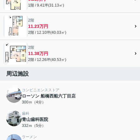
1階 / 9.41坪(31.13㎡)
2階
11.23万円
2階 / 12.10坪(40.03㎡)
2階
11.38万円
2階 / 12.26坪(40.53㎡)
周辺施設
コンビニエンスストア
ローソン 船橋西船六丁目店
300ｍ（4分）
歯科
青山歯科医院
332ｍ（5分）
ラーメン