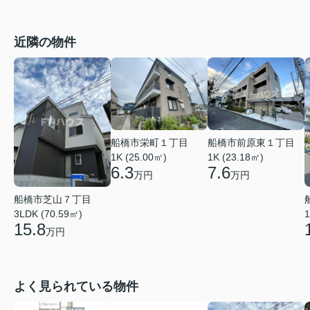
近隣の物件
船橋市前原東１丁目
船橋市栄町１丁目
1K (23.18㎡)
1K (25.00㎡)
7.6
6.3
万円
万円
船橋市芝山７丁目
3LDK (70.59㎡)
1
15.8
万円
よく見られている物件