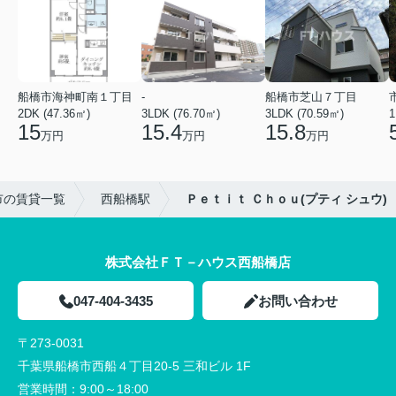
船橋市海神町南１丁目
-
船橋市芝山７丁目
2DK (47.36㎡)
3LDK (76.70㎡)
3LDK (70.59㎡)
1
15
15.4
15.8
万円
万円
万円
市の賃貸一覧
西船橋駅
Ｐｅｔｉｔ Ｃｈｏｕ(プティ シュウ)
株式会社ＦＴ－ハウス西船橋店
047-404-3435
お問い合わせ
〒273-0031
千葉県船橋市西船４丁目20-5 三和ビル 1F
営業時間：
9:00～18:00