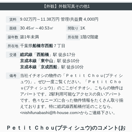
【外観】外観写真その他1
9.02万円～11.38万円 管理/共益費 4,000円
賃料
30.45㎡～40.53㎡
1K
面積
間取り
築1年未満
1階/2階建
築年数
所在階
千葉県
船橋市
西船
７丁目
所在地
総武線
「
西船橋
」駅 徒歩17分
交通
京成本線
「
東中山
」駅 徒歩10分
京成本線
「
京成西船
」駅 徒歩10分
当社イチオシの物件の「Ｐｅｔｉｔ Ｃｈｏｕ(プティ シ
備考
ュウ)」。ぜひ一度ご覧ください。「Ｐｅｔｉｔ Ｃｈｏ
ｕ(プティ シュウ)」のここがイチオシ。こちらの物件は
アパートです。2駅利用可能なアクセスの良いアパート
です。色々なニーズに合った物件情報をたくさん取り揃
えております。特に総武線西船橋付近のことなら、
<nishifunabashi@ft-house.com>からご連絡下さい。
Ｐｅｔｉｔ Ｃｈｏｕ(プティ シュウ)のコメント(お