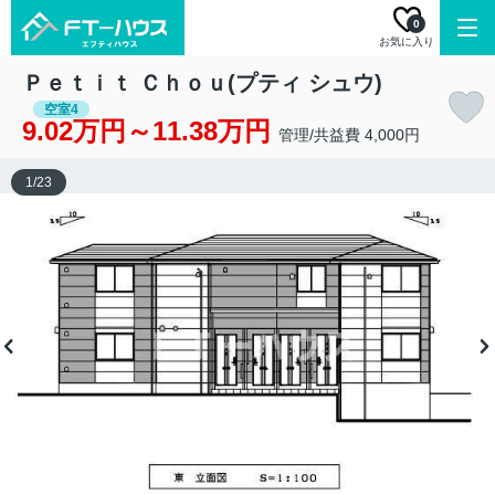
0
お気に入り
Ｐｅｔｉｔ Ｃｈｏｕ(プティ シュウ)
空室4
9.02万円～11.38万円
管理/共益費 4,000円
1
/
23