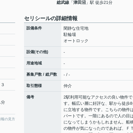
総武線
「
津田沼
」駅 徒歩21分
セリシールの詳細情報
設備条件
閑静な住宅地
駐輪場
オートロック
設備(その他)
-
用途地域
-
募集戸数 / 総戸数
- / -
１３
取引態様
仲介
備考
2駅利用可能なアクセスの良い物件で
1分
す。幅広い層に好評な、駅から徒歩8
に立地する物件です。こちらの物件
パートです。一階にあるので人の目
情報の見方
になってしまうかもしれません。船
の物件が気になったのであれば、Ｆ