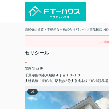
西船橋の賃貸・不動産なら株式会社FT-ハウス西船橋店
船
この物
セリシール
-
管理/共益費 -
千葉県
船橋市
東船橋
４丁目１３-１３
総武線「東船橋」駅徒歩8分
京成本線「船橋競馬場
1
/
5