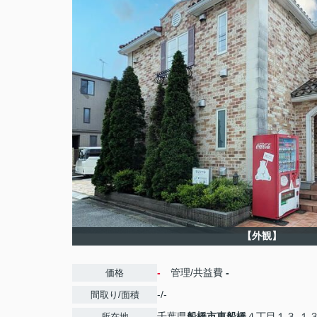
【外観】
-
管理/共益費
-
価格
-/-
間取り/面積
千葉県
船橋市
東船橋
４丁目１３-１
所在地