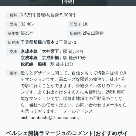
【外観】
6.5万円 管理/共益費 5,000円
賃料
32.40㎡
1K
面積
間取り
築35年
2階/12階建
築年数
所在階
千葉県
船橋市
宮本
２丁目２-１
所在地
京成本線
「
大神宮下
」駅 徒歩4分
交通
京成本線
「
京成船橋
」駅 徒歩10分
総武線
「
船橋
」駅 徒歩13分
造りとデザインに関して、自信をもって情報を提供でき
備考
るマンションです。高ニーズな駅近の物件で、徒歩4分
で駅に行くことができます。外観タイル張りのマンショ
ンです。よくお出かけをする方にも便利な、2駅利用可
能なマンションです。船橋市地域での不動産のことな
ら、当社へお任せください。お問い合わせはメールから
も承っております。 メールアドレス：
nishifunabashi@ft-house.com。
ベルシェ船橋ラマージュのコメント(おすすめポイ