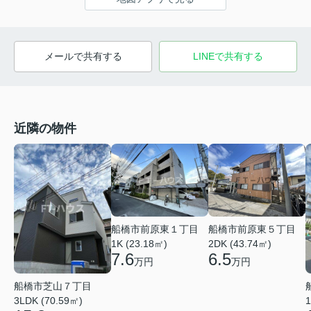
メールで共有する
LINEで共有する
近隣の物件
船橋市前原東１丁目
船橋市前原東５丁目
1K (23.18㎡)
2DK (43.74㎡)
7.6
6.5
万円
万円
船橋市芝山７丁目
3LDK (70.59㎡)
1