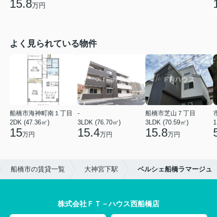
15.8
万円
よく見られている物件
船橋市海神町南１丁目
-
船橋市芝山７丁目
2DK (47.36㎡)
3LDK (76.70㎡)
3LDK (70.59㎡)
1
15
15.4
15.8
万円
万円
万円
船橋市の賃貸一覧
大神宮下駅
ベルシェ船橋ラマージュ
株式会社ＦＴ－ハウス西船橋店