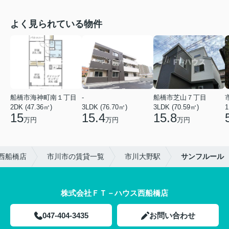
よく見られている物件
船橋市海神町南１丁目
-
船橋市芝山７丁目
2DK (47.36㎡)
3LDK (76.70㎡)
3LDK (70.59㎡)
1
15
15.4
15.8
万円
万円
万円
西船橋店
市川市の賃貸一覧
市川大野駅
サンフルール
株式会社ＦＴ－ハウス西船橋店
047-404-3435
お問い合わせ