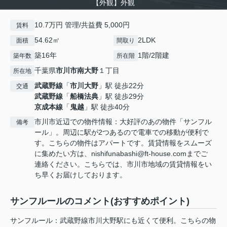
【外観】外観
10.7万円 管理/共益費 5,000円
賃料
54.62㎡
2LDK
面積
間取り
築16年
1階/2階建
築年数
所在階
千葉県
市川市
南大野
１丁目
所在地
武蔵野線
「
市川大野
」駅 徒歩22分
交通
武蔵野線
「
船橋法典
」駅 徒歩29分
京成本線
「
鬼越
」駅 徒歩40分
市川市近辺での物件情報：大好評のあの物件「サンフル
備考
ール」。周辺に駅が2つあるので電車での移動が便利で
す。こちらの物件はアパートです。賃貸情報をスムーズ
に集めたい方は、nishifunabashi@ft-house.comまでご
連絡ください。こちらでは、市川市地域の賃貸情報をい
ち早くお届けしております。
サンフルールのコメント(おすすめポイント)
サンフルール：武蔵野線市川大野駅にも近くて便利。こちらの物