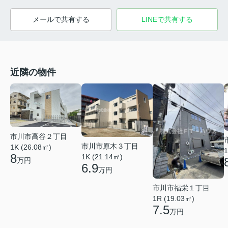
メールで共有する
LINEで共有する
近隣の物件
市川市高谷２丁目
市川市原木３丁目
1K (26.08㎡)
1
8
1K (21.14㎡)
万円
6.9
万円
市川市福栄１丁目
1R (19.03㎡)
7.5
万円